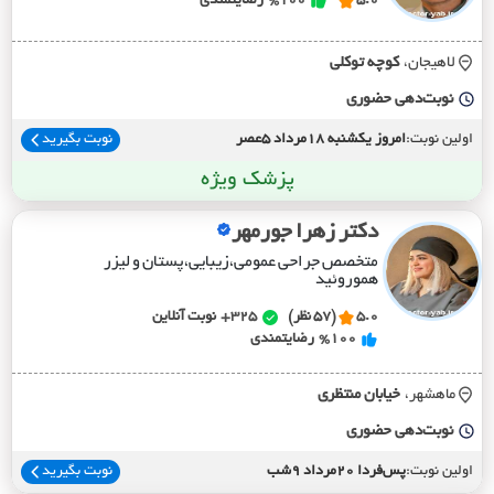
5.0
%100
رضایتمندی
لاهیجان،
کوچه توکلي
نوبت‌دهی حضوری
اولین نوبت:
امروز یکشنبه 18مرداد 5عصر
نوبت بگیرید
پزشک ویژه
دکتر زهرا جورمهر
متخصص جراحی عمومی،زیبایی،پستان و لیزر
هموروئید
5.0
(57 نظر)
325+
نوبت آنلاین
%100
رضایتمندی
ماهشهر،
خيابان منتظري
نوبت‌دهی حضوری
اولین نوبت:
پس‌فردا 20مرداد 9شب
نوبت بگیرید