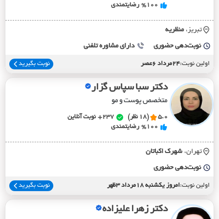
%100
رضایتمندی
تبریز،
منظريه
نوبت‌دهی حضوری
دارای مشاوره تلفنی
اولین نوبت:
24مرداد 6عصر
نوبت بگیرید
دکتر سبا سپاس گزار
متخصص پوست و مو
5.0
(18 نظر)
237+
نوبت آنلاین
%100
رضایتمندی
تهران،
شهرک اکباتان
نوبت‌دهی حضوری
اولین نوبت:
امروز یکشنبه 18مرداد 3ظهر
نوبت بگیرید
دکتر زهرا علیزاده