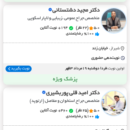
دکتر مجید دشتستانی
متخصص جراح عمومی ،زیبایی و لاپاراسکوپی
5.0
(22 نظر)
194+
نوبت آنلاین
%100
رضایتمندی
شیراز،
خيابان زند
نوبت‌دهی حضوری
اولین نوبت:
فردا دوشنبه 19مرداد 3ظهر
نوبت بگیرید
پزشک ویژه
دکتر امید قلی پوربشیری
متخصص جراح استخوان و مفاصل (ارتوپد)
5.0
(25 نظر)
460+
نوبت آنلاین
%100
رضایتمندی