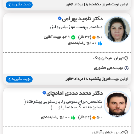
اولین نوبت:
امروز یکشنبه 18مرداد 2ظهر
نوبت بگیرید
دکتر ناهید بهرامی
متخصص پوست مو زیبایی و لیزر
5.0
(32 نظر)
49+
نوبت آنلاین
%100
رضایتمندی
تهران،
ميدان ونک
نوبت‌دهی حضوری
اولین نوبت:
امروز یکشنبه 18مرداد 3ظهر
نوبت بگیرید
دکتر محمد مددی امامچای
متخصص جراح عمومی و لاپارسکوپی پیشرفته (
اسلیو معده ، کیسه صفرا و….)
5.0
(24 نظر)
%100
رضایتمندی
تبریز،
خيابان آزادي