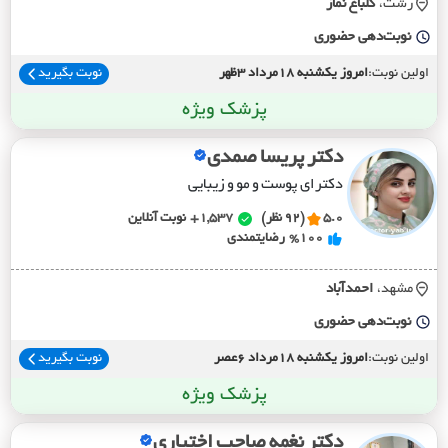
رشت،
گلباغ نماز
نوبت‌دهی حضوری
اولین نوبت:
امروز یکشنبه 18مرداد 3ظهر
نوبت بگیرید
پزشک ویژه
دکتر پریسا صمدی
دکترای پوست و مو‌ و زیبایی
5.0
(92 نظر)
1,537+
نوبت آنلاین
%100
رضایتمندی
مشهد،
احمدآباد
نوبت‌دهی حضوری
اولین نوبت:
امروز یکشنبه 18مرداد 6عصر
نوبت بگیرید
پزشک ویژه
دکتر نغمه صاحب اختیاری