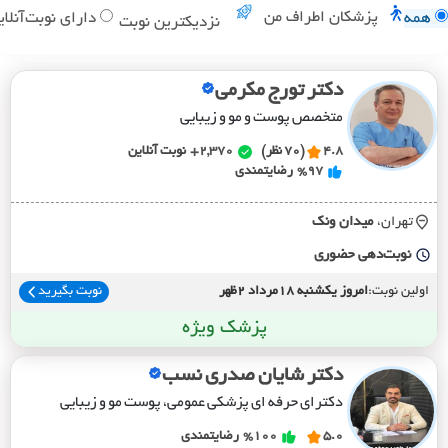
پزشکان اطراف من
همه
دارای نوبت‌آنلای
نزدیکترین نوبت
دکتر تورج مکرمی
متخصص پوست و مو و زیبایی
4.8
(70 نظر)
2,370+
نوبت آنلاین
%97
رضایتمندی
تهران،
ميدان ونک
نوبت‌دهی حضوری
اولین نوبت:
امروز یکشنبه 18مرداد 2ظهر
نوبت بگیرید
پزشک ویژه
دکتر شایان صدری نسب
دکترای حرفه ای پزشکی عمومی، پوست مو و زیبایی
5.0
%100
رضایتمندی