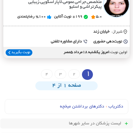
متخصص جراحی عمومی،لاپاراسکوپی،زیبایی
پیکرتراشی و اسلیو
5.0
199+
نوبت آنلاین
%100
رضایتمندی
شیراز،
خيابان زند
نوبت‌دهی حضوری
دارای مشاوره تلفنی
اولین نوبت:
امروز یکشنبه 18مرداد 5عصر
نوبت بگیرید
1
4
3
2
صفحه 1 از 4
دکتریاب
›
دکترهای برداشتن میخچه
لیست پزشکان
در سایر شهرها