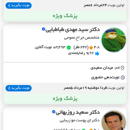
اولین نوبت:
24مرداد 6عصر
نوبت بگیرید
پزشک ویژه
دکتر سید مهدی طباطبایی
متخصص جراح عمومی
4.8
(242 نظر)
3,493+
نوبت آنلاین
%97
رضایتمندی
قم،
ميدان سعيدي
نوبت‌دهی حضوری
اولین نوبت:
فردا دوشنبه 19مرداد 5عصر
نوبت بگیرید
پزشک ویژه
دکتر سعید روزبهانی
دکترای پوست مو زیبایی