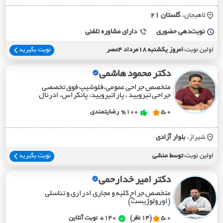
لاهیجان،
گلستان 21
نوبت‌دهی حضوری
دارای مشاوره تلفنی
اولین نوبت:
امروز یکشنبه 18مرداد 4عصر
نوبت بگیرید
دکتر محمود هاشمی
متخصص جراحی عمومی،فلوشیپ فوق تخصصی
جراحی تیرویید ، پاراتیرویید، پانکراس، ادرنال
5.0
%100
رضایتمندی
شیراز،
بلوار آزادي
اولین نوبت:
توسط منشی
نوبت بگیرید
دکتر امیر خدارحمی
متخصص جراح کلیه و مجاری ادراری و تناسلی
(اورولوژیست)
5.0
(14 نظر)
140+
نوبت آنلاین