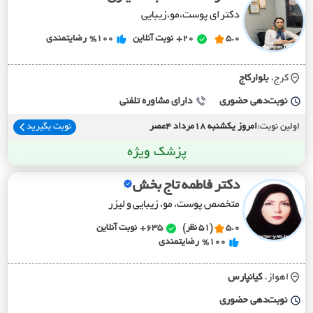
دکترای پوست،مو،زیبایی
5.0
20+
نوبت آنلاین
%100
رضایتمندی
کرج،
بلوارکاج
نوبت‌دهی حضوری
دارای مشاوره تلفنی
اولین نوبت:
امروز یکشنبه 18مرداد 4عصر
نوبت بگیرید
پزشک ویژه
دکتر فاطمه تاج بخش
متخصص پوست، مو، زیبایی و لیزر
5.0
(51 نظر)
635+
نوبت آنلاین
%100
رضایتمندی
اهواز،
کيانپارس
نوبت‌دهی حضوری