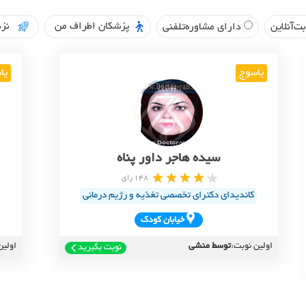
پزشکان اطراف من
نزد
ت‌آنلاین
دارای مشاوره‌تلفنی
یاسوج
یا
سیده هاجر داور پناه
148 رای
کاندیدای دکترای تخصصی تغذیه و رژیم درمانی
خيابان کودک
اولین نوبت:
توسط منشی
اولین
نوبت بگیرید