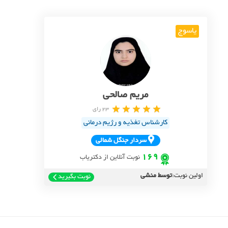
یاسوج
مریم صالحی
23 رای
کارشناس تغذیه و رژیم درمانی
سردار جنگل شمالي
169
نوبت آنلاین از دکتریاب
اولین نوبت:
توسط منشی
نوبت بگیرید