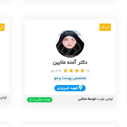
اراک
ار
دکتر آمنه علایین
206 رای
متخصص پوست و مو
شهيد شيرودي
اولین
اولین نوبت:
توسط منشی
نوبت بگیرید