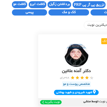
برداشتن زگیل
کاشت ابرو
کاشت مو
تزریق پی آر پی PRP
ت
کک و مک
پیسی
یکترین نوبت
اک
دکتر آمنه علائین
388 رای
متخصص پوست و مو
شهيد شيرودي و شهيد بهشتي
 نوبت:
توسط منشی
نوبت بگیرید