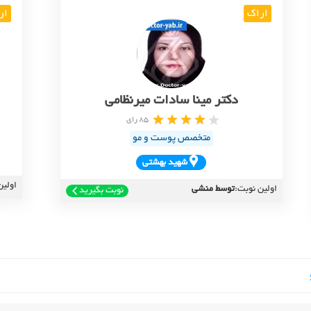
اراک
ار
دکتر مینا سادات میرنظامی
85 رای
متخصص پوست و مو
شهيد بهشتي
اولین
اولین نوبت:
توسط منشی
نوبت بگیرید