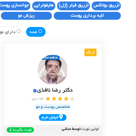
تزریق بوتاکس
تزریق فیلر (ژل)
هایفوتراپی
جوانسازی پوست
لایه برداری پوست
ریزش مو
همه
دارای نوب
اراک
دکتر رضا نافذی
176 رای
متخصص پوست و مو
خيابان خرم
اولین نوبت:
توسط منشی
نوبت بگیرید