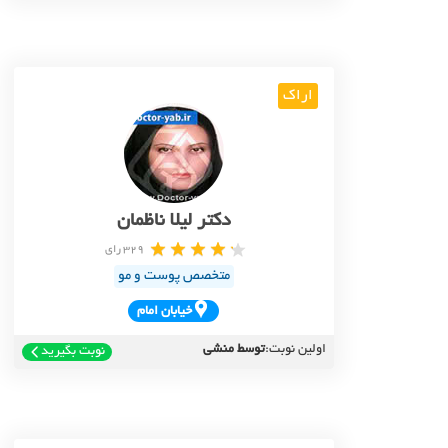
اراک
دکتر لیلا ناظمان
329 رای
متخصص پوست و مو
خيابان امام
اولین نوبت:
توسط منشی
نوبت بگیرید