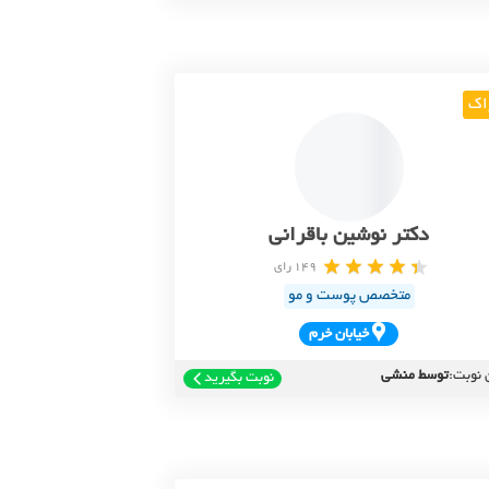
اک
دکتر نوشین باقرانی
149 رای
متخصص پوست و مو
خيابان خرم
 نوبت:
توسط منشی
نوبت بگیرید