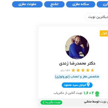
رن
سکته مغزی
تشنج
عفونت مغزی
یکترین نوبت
فول
دکتر محمدرضا زندی
159 رای
متخصص مغز و اعصاب (نورولوژی)
خيابان سيد محمود
1,602
نوبت آنلاین از دکتریاب
 نوبت:
توسط منشی
نوبت بگیرید