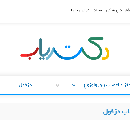
اوره پزشکی
مجله
تماس با ما
غز و اعصاب (نورولوژی)
دزفول
اب دزفول