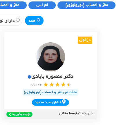
مغز و اعصاب (نورولوژی)
ام اس
مغز و اعصا
همه
دارای نوب
دزفول
دکتر منصوره بابادی
172 رای
متخصص مغز و اعصاب (نورولوژی)
خيابان سيد محمود
اولین نوبت:
توسط منشی
نوبت بگیرید