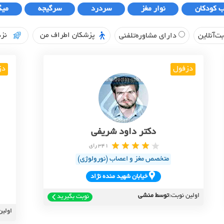
ب کودکان
نوار مغز
سردرد
سرگیجه
میگ
پزشکان اطراف من
نزد
ت‌آنلاین
دارای مشاوره‌تلفنی
دزفول
دز
دکتر داود شریفی
341 رای
متخصص مغز و اعصاب (نورولوژی)
خيابان شهيد منده نژاد
اولین نوبت:
توسط منشی
نوبت بگیرید
اولین