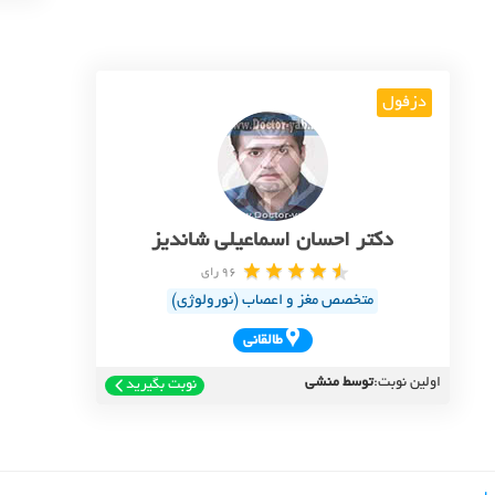
دزفول
دکتر احسان اسماعیلی شاندیز
96 رای
متخصص مغز و اعصاب (نورولوژی)
طالقاني
اولین نوبت:
توسط منشی
نوبت بگیرید