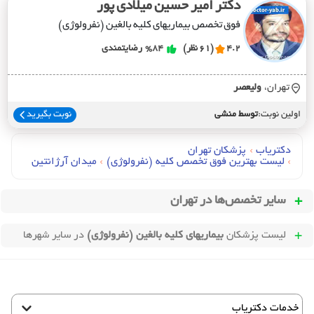
دکتر امیر حسین میلادی پور
فوق تخصص بیماریهای کلیه بالغین (نفرولوژی)
4.2
(61 نظر)
%84
رضایتمندی
تهران،
وليعصر
اولین نوبت:
توسط منشی
نوبت بگیرید
دکتریاب
›
پزشکان تهران
›
لیست بهترین فوق تخصص کلیه (نفرولوژی)
›
میدان آرژانتین
سایر تخصص‌ها در
تهران
لیست پزشکان
بیماریهای کلیه بالغین (نفرولوژی)
در سایر شهرها
خدمات دکتریاب