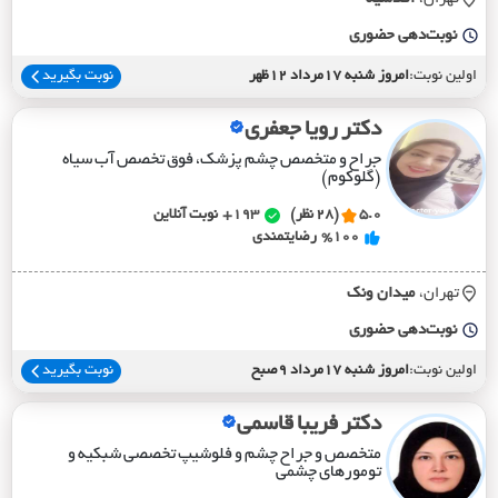
نوبت‌دهی حضوری
اولین نوبت:
امروز شنبه 17مرداد 12ظهر
نوبت بگیرید
دکتر رویا جعفری
جراح و متخصص چشم پزشک، فوق تخصص آب سیاه
(گلوکوم)
5.0
(28 نظر)
193+
نوبت آنلاین
%100
رضایتمندی
تهران،
ميدان ونک
نوبت‌دهی حضوری
اولین نوبت:
امروز شنبه 17مرداد 9صبح
نوبت بگیرید
دکتر فریبا قاسمی
متخصص و جراح چشم و فلوشیپ تخصصی شبکیه و
تومورهای چشمی