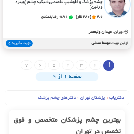
چشم پزشک و فلوشیپ تخصصی شبکیه چشم (ویتره
و رتین)
4.6
(280 نظر)
%91
رضایتمندی
تهران،
ميدان وليعصر
اولین نوبت:
توسط منشی
نوبت بگیرید
1
7
6
5
4
3
2
صفحه 1 از 9
دکتریاب
›
پزشکان تهران
›
دکترهای چشم پزشک
بهترین چشم پزشکان متخصص و فوق
تخصص در تهران