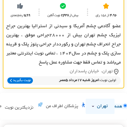
4.96
از 158 رای
بیش از
2,438
نوبت آنلاین
%99
رضایتمندی
عضو آکادمی چشم آمریکا و سیدنی از استرالیا بهترین جراح
لیزیک چشم تهران بیش از ۲۸۰۰۰جراحی موفق ، بهترین
جراح انحراف چشم تهران و رکورددار جراحی پتوز پلک و قرینه
سازی پلک و چشم در سال۱۴۰۴ ، تمامی نوبت اینترنتی معتبر
می‌باشد و تماس فقط جهت مشاوره عمل پاسخ
تهران، خيابان پاسداران
اولین نوبت:
امروز شنبه 17مرداد 5عصر
نوبت بگیرید
تهران
پزشکان اطراف من
م
همه
نزدیکترین نوبت