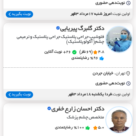
نوبت‌دهی حضوری
اولین نوبت:
امروز شنبه 17مرداد 3ظهر
نوبت بگیرید
دکتر گلبرگ پیریایی
فلوشیپ جراحی پلاستیک جراحی پلاستیک و ترمیمی
چشم( آکولوپلاستیک)
4.8
(69 نظر)
26+
نوبت آنلاین
%96
رضایتمندی
تهران،
خيابان جردن
نوبت‌دهی حضوری
اولین نوبت:
فردا یکشنبه 18مرداد 3ظهر
نوبت بگیرید
دکتر احسان زارع خفری
متخصص چشم پزشک
5.0
%100
رضایتمندی