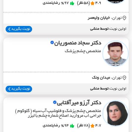
4.9
(58 نظر)
%97
رضایتمندی
تهران،
خيابان وليعصر
اولین نوبت:
توسط منشی
نوبت بگیرید
دکتر سجاد منصوریان
متخصص چشم پزشک
تهران،
ميدان ونک
اولین نوبت:
توسط منشی
نوبت بگیرید
دکتر آرزو میرآفتابی
متخصص چشم پزشک و فلوشیپ آب سیاه ( گلوکوم )
جراحی اب مروارید اصلاح شماره چشم با لیزر
4.7
(78 نظر)
%94
رضایتمندی