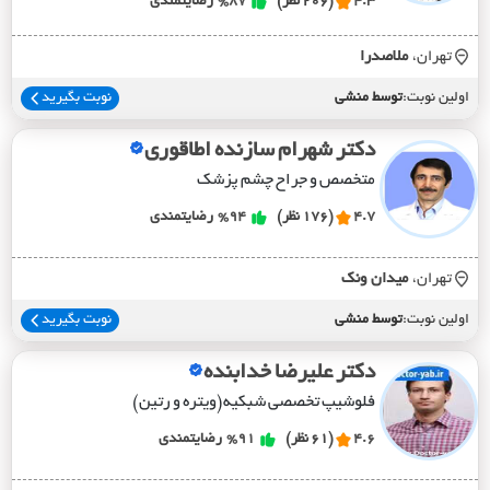
4.3
(206 نظر)
%87
رضایتمندی
تهران،
ملاصدرا
اولین نوبت:
توسط منشی
نوبت بگیرید
دکتر شهرام سازنده اطاقوری
متخصص و جراح چشم پزشک
4.7
(176 نظر)
%94
رضایتمندی
تهران،
ميدان ونک
اولین نوبت:
توسط منشی
نوبت بگیرید
دکتر علیرضا خدابنده
فلوشیپ تخصصی شبکیه(ویتره و رتین)
4.6
(61 نظر)
%91
رضایتمندی