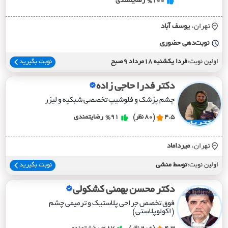
%100
رضایتمندی
تهران،
يوسف آباد
نوبت‌دهی حضوری
اولین نوبت:
فردا یکشنبه 18مرداد 9صبح
نوبت بگیرید
دکتر فدرا حاجی زاده
چشم پزشک و فلوشیپ تخصصی شبکیه و لیزر
4.5
(80 نظر)
%91
رضایتمندی
تهران،
ميرداماد
اولین نوبت:
توسط منشی
نوبت بگیرید
دکتر محسن بهمنی کشکولی
فوق تخصص جراحی پلاستیک و ترمیمی چشم
(اکولوپلاستی)