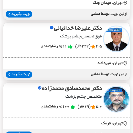
تهران،
ميدان ونک
اولین نوبت:
توسط منشی
نوبت بگیرید
دکتر علیرضا خدائیانی
فوق تخصص چشم پزشک
4.5
(343 نظر)
%91
رضایتمندی
تهران،
ميرداماد
اولین نوبت:
توسط منشی
نوبت بگیرید
دکتر محمدصادق محمدزاده
متخصص چشم پزشک
5.0
(29 نظر)
%100
رضایتمندی
تهران،
نارمک