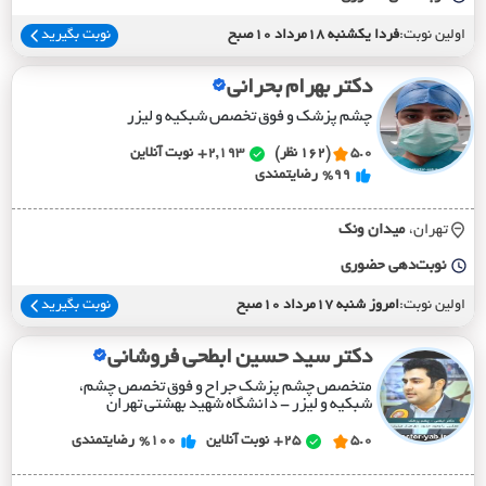
اولین نوبت:
فردا یکشنبه 18مرداد 10صبح
نوبت بگیرید
دکتر بهرام بحرانی
چشم پزشک و فوق تخصص شبکیه و لیزر
5.0
(162 نظر)
2,193+
نوبت آنلاین
%99
رضایتمندی
تهران،
ميدان ونک
نوبت‌دهی حضوری
اولین نوبت:
امروز شنبه 17مرداد 10صبح
نوبت بگیرید
دکتر سید حسین ابطحی فروشانی
متخصص چشم پزشک جراح و فوق تخصص چشم،
شبکیه و لیزر - دانشگاه شهید بهشتی تهران
5.0
25+
نوبت آنلاین
%100
رضایتمندی