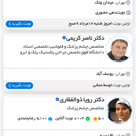
تهران،
ميدان ونک
نوبت‌دهی حضوری
اولین نوبت:
امروز شنبه 17مرداد 9صبح
نوبت بگیرید
دکتر ناصر کریمی
متخصص چشم پزشک و فلوشیپ تخصصی استاد
دانشگاه| فوق تخصص جراحی پلاستیک پلک و ابرو
تهران،
يوسف آباد
اولین نوبت:
توسط منشی
نوبت بگیرید
دکتر رویا ذوالفقاری
متخصص چشم پزشک
5.0
104+
نوبت آنلاین
%100
رضایتمندی
تهران،
اقدسيه