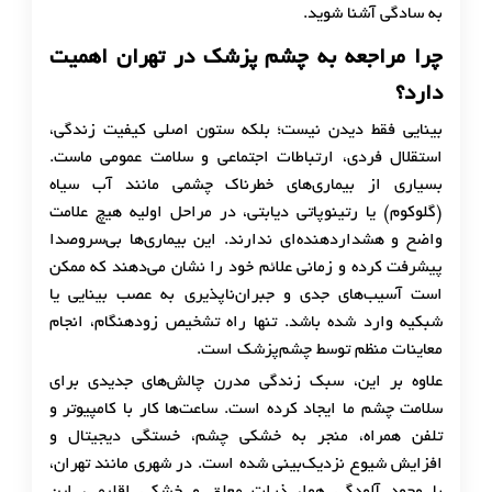
به سادگی آشنا شوید.
چرا مراجعه به چشم پزشک در تهران اهمیت
دارد؟
بینایی فقط دیدن نیست؛ بلکه ستون اصلی کیفیت زندگی،
استقلال فردی، ارتباطات اجتماعی و سلامت عمومی ماست.
بسیاری از بیماری‌های خطرناک چشمی مانند آب سیاه
(گلوکوم) یا رتینوپاتی دیابتی، در مراحل اولیه هیچ علامت
واضح و هشداردهنده‌ای ندارند. این بیماری‌ها بی‌سروصدا
پیشرفت کرده و زمانی علائم خود را نشان می‌دهند که ممکن
است آسیب‌های جدی و جبران‌ناپذیری به عصب بینایی یا
شبکیه وارد شده باشد. تنها راه تشخیص زودهنگام، انجام
معاینات منظم توسط چشم‌پزشک است.
علاوه بر این، سبک زندگی مدرن چالش‌های جدیدی برای
سلامت چشم ما ایجاد کرده است. ساعت‌ها کار با کامپیوتر و
تلفن همراه، منجر به خشکی چشم، خستگی دیجیتال و
افزایش شیوع نزدیک‌بینی شده است. در شهری مانند تهران،
با وجود آلودگی هوا، ذرات معلق و خشکی اقلیمی، این