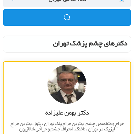
دکترهای چشم پزشک تهران
دکتر بهمن علیزاده
جراح و متخصص چشم، بهترين جراح پلک تهران ، پتوز، بهترين جراح
ليزيک در تهران ، ناخنک، انحراف چشم و جراحي شالازيون