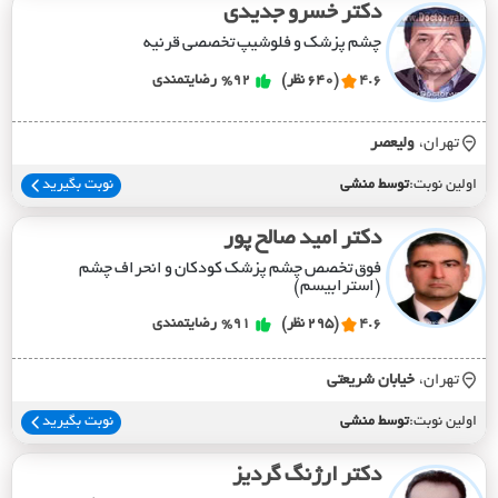
دکتر خسرو جدیدی
چشم پزشک و فلوشیپ تخصصی قرنیه
4.6
(640 نظر)
%92
رضایتمندی
تهران،
وليعصر
اولین نوبت:
توسط منشی
نوبت بگیرید
دکتر امید صالح پور
فوق تخصص چشم پزشک کودکان و انحراف چشم
(استرابیسم)
4.6
(295 نظر)
%91
رضایتمندی
تهران،
خيابان شريعتي
اولین نوبت:
توسط منشی
نوبت بگیرید
دکتر ارژنگ گردیز