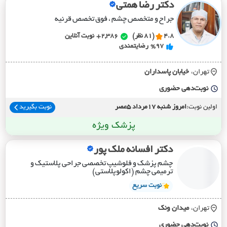
دکتر رضا همتی
جراح و متخصص چشم ، فوق تخصص قرنیه
4.8
(81 نظر)
2,386+
نوبت آنلاین
%97
رضایتمندی
تهران،
خيابان پاسداران
نوبت‌دهی حضوری
اولین نوبت:
امروز شنبه 17مرداد 5عصر
نوبت بگیرید
پزشک ویژه
دکتر افسانه ملک پور
چشم پزشک و فلوشیپ تخصصی جراحی پلاستیک و
ترمیمی چشم (اکولوپلاستی)
نوبت سریع
تهران،
ميدان ونک
نوبت‌دهی حضوری