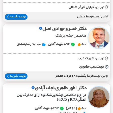
تهران،
خيابان کارگر شمالي
اولین نوبت:
توسط منشی
نوبت بگیرید
دکتر خسرو جوادی اصل
متخصص چشم پزشک
5.0
94+
نوبت آنلاین
%100
رضایتمندی
تهران،
شهرک غرب
نوبت‌دهی حضوری
اولین نوبت:
فردا یکشنبه 18مرداد 5عصر
نوبت بگیرید
دکتر اطهر طاهری نجف آبادی
جراح و متخصص چشم پزشک و دارای مدارک بین
المللی ICO و FRCS
5.0
(61 نظر)
497+
نوبت آنلاین