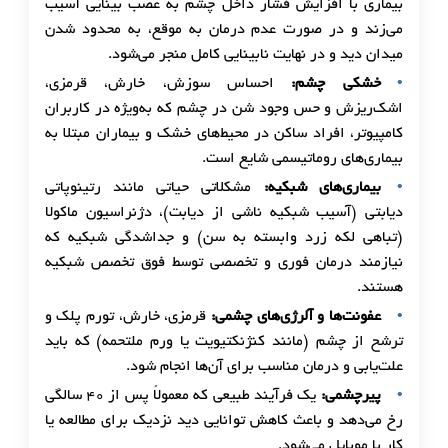
بیماری با افزایش فشار داخل چشم به عصب بینایی آسیب
می‌زند و در صورت عدم درمان به موقع، به محدود شدن
میدان دید و در نهایت نابینایی کامل منجر می‌شود.
خشکی چشم
:
احساس سوزش، خارش، قرمزی،
اشک‌ریزش و حس وجود شن در چشم که به‌ویژه در کاربران
کامپیوتر، افراد ساکن در محیط‌های خشک و بیماران مبتلا به
بیماری‌های روماتیسمی شایع است.
بیماری‌های شبکیه
:
مشکلاتی حیاتی مانند رتینوپاتی
دیابتی (آسیب شبکیه ناشی از دیابت)، دژنراسیون ماکولا
(تباهی لکه زرد وابسته به سن) و جداشدگی شبکیه که
نیازمند درمان فوری و تخصصی توسط فوق تخصص شبکیه
هستند.
عفونت‌ها و آلرژی‌های چشمی
:
قرمزی، خارش، تورم پلک و
ترشح از چشم (مانند کنژنکتیویت یا ورم ملتحمه) که باید
علت‌یابی و درمان مناسب برای آن‌ها انجام شود.
پیرچشمی
:
یک فرآیند طبیعی که معمولاً پس از ۴۰ سالگی
رخ می‌دهد و باعث کاهش توانایی دید نزدیک برای مطالعه یا
کار با موبایل می‌شود.