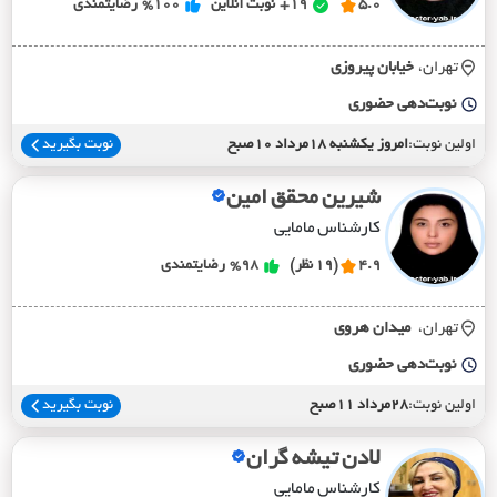
5.0
19+
نوبت آنلاین
%100
رضایتمندی
تهران،
خيابان پيروزي
نوبت‌دهی حضوری
اولین نوبت:
امروز یکشنبه 18مرداد 10صبح
نوبت بگیرید
شیرین محقق امین
کارشناس مامایی
4.9
(19 نظر)
%98
رضایتمندی
تهران،
ميدان هروي
نوبت‌دهی حضوری
اولین نوبت:
28مرداد 11صبح
نوبت بگیرید
لادن تیشه گران
کارشناس مامایی