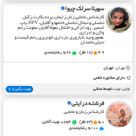
سهیلا سرلک چیوا
کارشناس مامایی زنان زایمان،پرده بکارت.زگیل
تناسلی و تبخال تناسلی خانمها و آقایان، HPV.پاپ
اسمیر. زودانزالی و اختلال نعوظ آقایان.عفونت رحم
واژن و ادراری
،هموروئید.ناباروری.بارداری.خونریزی رحم.کیست و
تنبلی تخمدان
4.9
(16 نظر)
%98
رضایتمندی
تهران،
تهران
دارای مشاوره تلفنی
اولین نوبت:
توسط منشی
نوبت بگیرید
فرشته درایتی
کارشناس زنان و مامایی
5.0
(63 نظر)
654+
نوبت آنلاین
%100
رضایتمندی