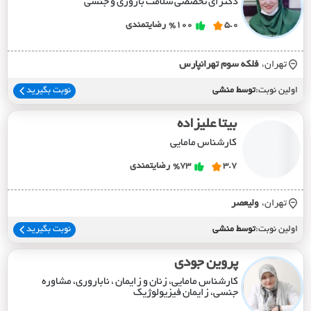
دکترای تخصصی سلامت باروری و جنسی
5.0
%100
رضایتمندی
تهران،
فلکه سوم تهرانپارس
اولین نوبت:
توسط منشی
نوبت بگیرید
بیتا علیزاده
کارشناس مامایی
3.7
%73
رضایتمندی
تهران،
وليعصر
اولین نوبت:
توسط منشی
نوبت بگیرید
پروین جودی
کارشناس مامایی، زنان و زایمان ، ناباروری، مشاوره
جنسی، زایمان فیزیولوژیک