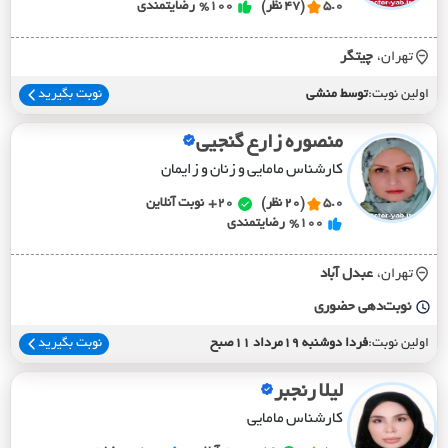
5.0
(47 نظر)
%100
رضایتمندی
تهران،
چيتگر
اولین نوبت:
توسط منشی
نوبت بگیرید
منصوره زارع گنجیی
کارشناس مامایی و زنان و زایمان
5.0
(20 نظر)
20+
نوبت آنلاین
%100
رضایتمندی
تهران،
عبدل آباد
نوبت‌دهی حضوری
اولین نوبت:
فردا دوشنبه 19مرداد 11صبح
نوبت بگیرید
لیلا رنجبر
کارشناس مامایی