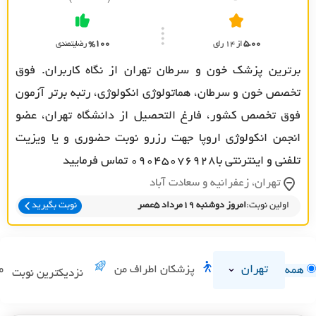
5.00
از 14 رای
%100
رضایتمندی
برترین پزشک خون و سرطان تهران از نگاه کاربران. فوق
تخصص خون و سرطان، هماتولوژی انکولوژی، رتبه برتر آزمون
فوق تخصص کشور، فارغ التحصیل از دانشگاه تهران، عضو
انجمن انکولوژی اروپا جهت رزرو نوبت حضوری و یا ویزیت
تلفنی و اینترنتی با09045076928 تماس فرمایید
تهران، زعفرانيه و سعادت آباد
اولین نوبت:
امروز دوشنبه 19مرداد 5عصر
نوبت بگیرید
تهران
پزشکان اطراف من
م
همه
نزدیکترین نوبت