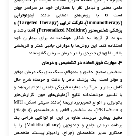
همواره در حال مطالعه آخرین مقالات، شرکت در کنگره‌های
علمی معتبر و تبادل نظر با همکاران خود در سراسر جهان
است تا با روش‌های انقلابی مانند
ایمونوتراپی
(Immunotherapy)
،
تارگت تراپی
(Targeted Therapy)
و
پزشکی شخص‌محور
(Personalized Medicine)
آشنا باشد و
بتواند از آن‌ها به شکلی هوشمندانه برای بیماران خود
استفاده کند. این روش‌ها با عوارض جانبی کمتر و اثربخشی
بالاتر، افق‌های جدیدی را در درمان سرطان گشوده‌اند.
۳.
مهارت فوق‌العاده در تشخیص و درمان
تشخیص صحیح، دقیق و به‌موقع، سنگ بنای یک درمان موفق
و مؤثر است. یک پزشک ماهر با دقت و حوصله شرح حال
کامل بیمار را می‌گیرد، معاینه فیزیکی جامعی انجام می‌دهد و
با تفسیر هوشمندانه نتایج آزمایش‌های خون، گزارش‌های
پاتولوژی و انواع تصویربرداری‌ها (مانند سی‌تی اسکن، MRI
و PET-Scan)، به تشخیص قطعی و مرحله‌بندی (Staging)
دقیق بیماری می‌رسد. علاوه بر این، او توانایی طراحی یک
برنامه درمانی جامع و چندوجهی (Multidisciplinary) را با
همکاری سایر متخصصان (جراح، رادیوتراپیست، متخصص