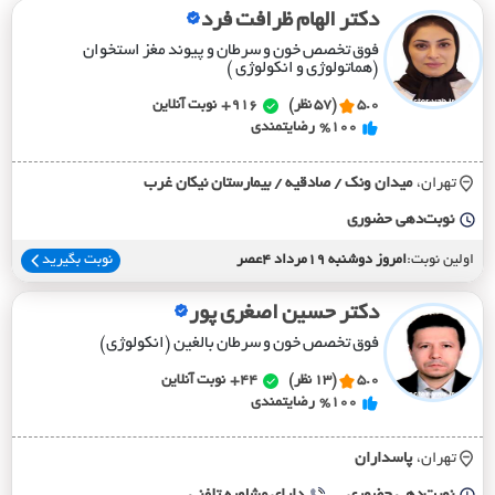
دکتر الهام ظرافت فرد
فوق تخصص خون و سرطان و پیوند مغز استخوان
(هماتولوژی و انکولوژی )
5.0
(57 نظر)
916+
نوبت آنلاین
%100
رضایتمندی
تهران،
ميدان ونک / صادقيه / بيمارستان نيکان غرب
نوبت‌دهی حضوری
اولین نوبت:
امروز دوشنبه 19مرداد 4عصر
نوبت بگیرید
دکتر حسین اصغری پور
فوق تخصص خون و سرطان بالغین (انکولوژی)
5.0
(13 نظر)
44+
نوبت آنلاین
%100
رضایتمندی
تهران،
پاسداران