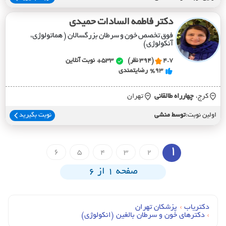
دکتر فاطمه السادات حمیدی
فوق تخصص خون و سرطان بزرگسالان ( هماتولوژی،
آنکولوژی)
4.7
(394 نظر)
533+
نوبت آنلاین
%93
رضایتمندی
کرج،
چهارراه طالقاني
تهران
اولین نوبت:
توسط منشی
نوبت بگیرید
1
6
5
4
3
2
صفحه 1 از 6
دکتریاب
›
پزشکان تهران
›
دکترهای خون و سرطان بالغين (انکولوژي)