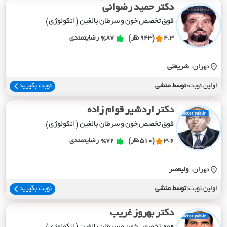
دکتر حمید رضوانی
فوق تخصص خون و سرطان بالغین (انکولوژی)
4.3
(943 نظر)
%87
رضایتمندی
تهران،
شريعتي
اولین نوبت:
توسط منشی
نوبت بگیرید
دکتر اردشیر قوام زاده
فوق تخصص خون و سرطان بالغین (انکولوژی)
3.6
(510 نظر)
%72
رضایتمندی
تهران،
وليعصر
اولین نوبت:
توسط منشی
نوبت بگیرید
دکتر بهروز غریب