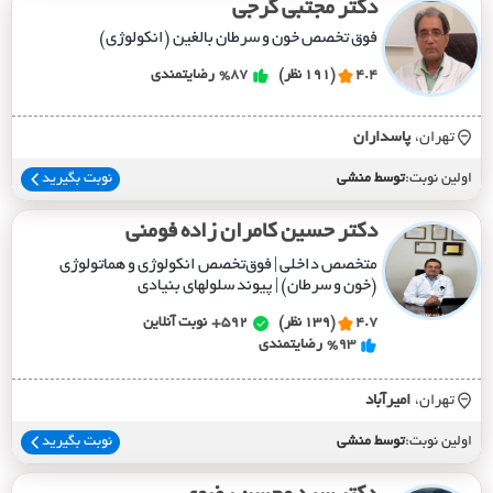
دکتر مجتبی گرجی
فوق تخصص خون و سرطان بالغین (انکولوژی)
4.4
(191 نظر)
%87
رضایتمندی
تهران،
پاسداران
اولین نوبت:
توسط منشی
نوبت بگیرید
دکتر حسین کامران زاده فومنی
متخصص داخلی | فوق‌تخصص انکولوژی و هماتولوژی
(خون و سرطان) | پیوند سلولهای بنیادی
4.7
(139 نظر)
592+
نوبت آنلاین
%93
رضایتمندی
تهران،
اميرآباد
اولین نوبت:
توسط منشی
نوبت بگیرید