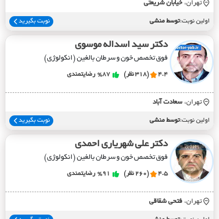
تهران،
خيابان شريعتي
اولین نوبت:
توسط منشی
نوبت بگیرید
دکتر سید اسداله موسوی
فوق تخصص خون و سرطان بالغین (انکولوژی)
4.4
(318 نظر)
%87
رضایتمندی
تهران،
سعادت آباد
اولین نوبت:
توسط منشی
نوبت بگیرید
دکتر علی شهریاری احمدی
فوق تخصص خون و سرطان بالغین (انکولوژی)
4.5
(260 نظر)
%91
رضایتمندی
تهران،
فتحي شقاقي