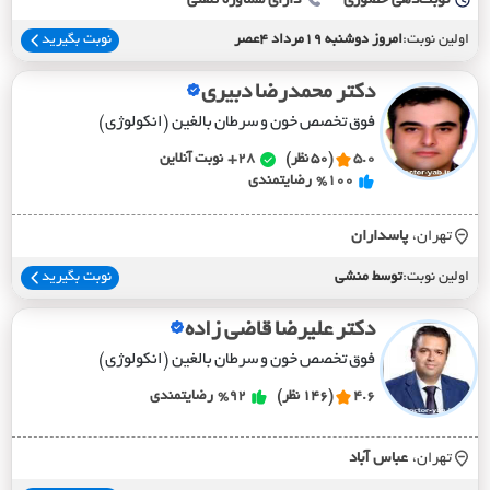
نوبت‌دهی حضوری
دارای مشاوره تلفنی
اولین نوبت:
امروز دوشنبه 19مرداد 4عصر
نوبت بگیرید
دکتر محمدرضا دبیری
فوق تخصص خون و سرطان بالغین (انکولوژی)
5.0
(50 نظر)
28+
نوبت آنلاین
%100
رضایتمندی
تهران،
پاسداران
اولین نوبت:
توسط منشی
نوبت بگیرید
دکتر علیرضا قاضی زاده
فوق تخصص خون و سرطان بالغین (انکولوژی)
4.6
(146 نظر)
%92
رضایتمندی
تهران،
عباس آباد