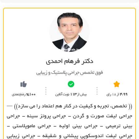
دکتر فرهام احمدی
فوق تخصص جراحي پلاستيک و زيبايي
4.99
از 18 رای
بیش از
113
نوبت آنلاین
%100
رضایتمندی
(( تخصص، تجربه و کیفیت در کنار هم اعتماد را می سازد)) —
جراحی لیفت صورت و گردن - جراحی پروتز سینه - جراحی
بینی ترمیمی - جراحی بینی اولیه - جراحی ماموپلاستی -
جراحی لیفت اندوسکوپی پیشانی و شقیقه - جراحی زیبایی