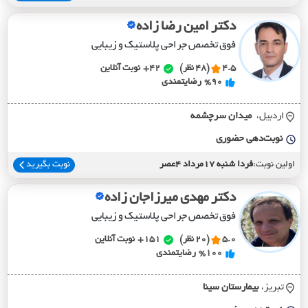
دکتر امین رضا زاده
فوق تخصص جراحی پلاستیک و زیبایی
4.5
(48 نظر)
42+
نوبت آنلاین
%90
رضایتمندی
اردبیل،
ميدان سرچشمه
نوبت‌دهی حضوری
اولین نوبت:
فردا شنبه 17مرداد 4عصر
نوبت بگیرید
دکتر مهدی میرزاجان زاده
فوق تخصص جراحی پلاستیک و زیبایی
5.0
(20 نظر)
151+
نوبت آنلاین
%100
رضایتمندی
تبریز،
بيمارستان سينا