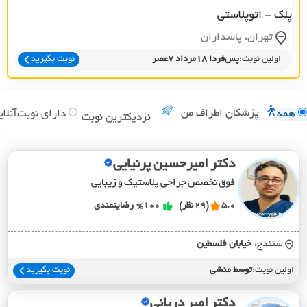
پلک - اتوپلاستی
تهران، پاسداران
اولین نوبت:
پس‌فردا 18مرداد 7عصر
نوبت بگیرید
پزشکان اطراف من
همه
دارای نوبت‌آنلای
نزدیکترین نوبت
دکتر امیرحسین پرنیایی
فوق تخصص جراحی پلاستیک و زیبایی
5.0
(29 نظر)
%100
رضایتمندی
سنندج،
خيابان فلسطين
اولین نوبت:
توسط منشی
نوبت بگیرید
دکتر امیر دریانی