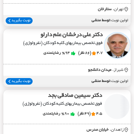
تهران،
ستارخان
اولین نوبت:
توسط منشی
نوبت بگیرید
دکتر علی درخشان علم دارلو
فوق تخصص بیماریهای کلیه کودکان (نفرولوژی)
4.7
(86 نظر)
%94
رضایتمندی
شیراز،
ميدان دانشجو
اولین نوبت:
توسط منشی
نوبت بگیرید
دکتر سیمین صادقی بجد
فوق تخصص بیماریهای کلیه کودکان (نفرولوژی)
4.5
(49 نظر)
%90
رضایتمندی
زاهدان،
خيابان مدرس