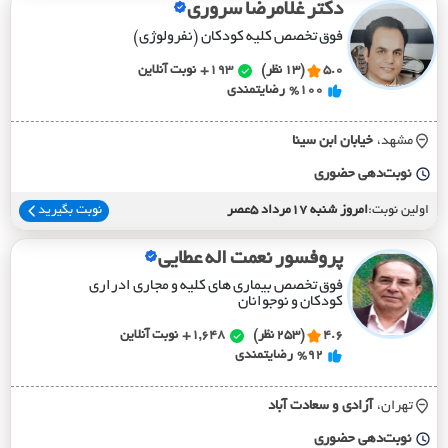
دکتر غلامرضا سروری
فوق تخصص کلیه کودکان (نفرولوژی)
5.0
(13 نظر)
193+
نوبت آنلاین
%100
رضایتمندی
مشهد،
خيابان ابن سينا
نوبت‌دهی حضوری
اولین نوبت:
امروز شنبه 17مرداد 5عصر
نوبت بگیرید
پروفسور نعمت اله عطایی
فوق تخصص بیماری های کلیه و مجاری ادراری
کودکان و نوجوانان
4.6
(253 نظر)
1,648+
نوبت آنلاین
%92
رضایتمندی
تهران،
آزادي و سعادت آباد
نوبت‌دهی حضوری