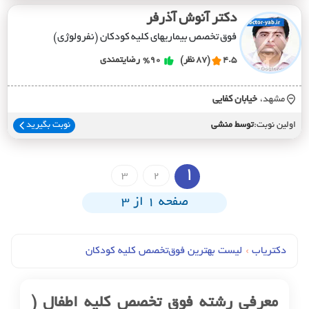
دکتر آنوش آذرفر
فوق تخصص بیماریهای کلیه کودکان (نفرولوژی)
4.5
(87 نظر)
%90
رضایتمندی
مشهد،
خيابان کفايي
اولین نوبت:
توسط منشی
نوبت بگیرید
1
3
2
صفحه 1 از 3
دکتریاب
›
لیست بهترین فوق‌تخصص کلیه کودکان
معرفی رشته فوق تخصص کلیه اطفال (