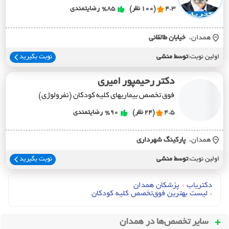
4.3
(100 نظر)
%85
رضایتمندی
همدان،
خيابان طالقاني
اولین نوبت:
توسط منشی
نوبت بگیرید
دکتر رحیمپور امیری
فوق تخصص بیماریهای کلیه کودکان (نفرولوژی)
4.5
(24 نظر)
%90
رضایتمندی
همدان،
پارکينگ شهرداري
اولین نوبت:
توسط منشی
نوبت بگیرید
دکتریاب
›
پزشکان همدان
›
لیست بهترین فوق‌تخصص کلیه کودکان
سایر تخصص‌ها در
همدان