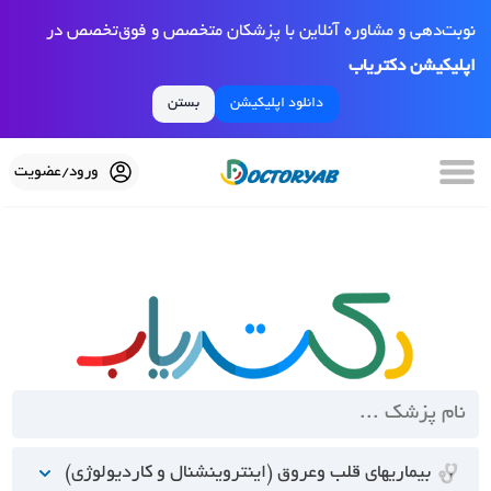
نوبت‌دهی و مشاوره آنلاین با پزشکان متخصص و فوق‌تخصص در
اپلیکیشن دکتریاب
دانلود اپلیکیشن
بستن
ورود/عضویت
بیماریهای قلب وعروق (اینتروینشنال و کاردیولوژی)