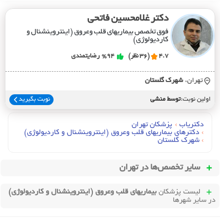
دکتر غلامحسین فاتحی
فوق تخصص بیماریهای قلب وعروق (اینتروینشنال و
کاردیولوژی)
4.7
(36 نظر)
%94
رضایتمندی
تهران،
شهرک گلستان
اولین نوبت:
توسط منشی
نوبت بگیرید
دکتریاب
›
پزشکان تهران
›
دکترهای بيماريهاي قلب وعروق (اينتروينشنال و کارديولوژي)
›
شهرک گلستان
سایر تخصص‌ها در
تهران
لیست پزشکان
بیماریهای قلب وعروق (اینتروینشنال و کاردیولوژی)
در سایر شهرها