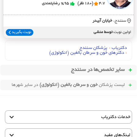
4.7
(180 نظر)
%95
رضایتمندی
سنندج،
خيابان آبيدر
اولین نوبت:
توسط منشی
نوبت بگیرید
دکتریاب
›
پزشکان سنندج
›
دکترهای خون و سرطان بالغين (انکولوژي)
سایر تخصص‌ها در
سنندج
لیست پزشکان
خون و سرطان بالغین (انکولوژی)
در سایر شهرها
خدمات دکتریاب
لینک‌های مفید