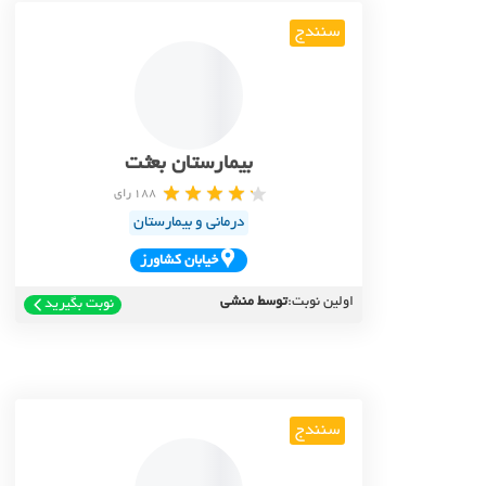
سنندج
بیمارستان بعثت
188 رای
درمانی و بیمارستان
خيابان کشاورز
اولین نوبت:
توسط منشی
نوبت بگیرید
سنندج