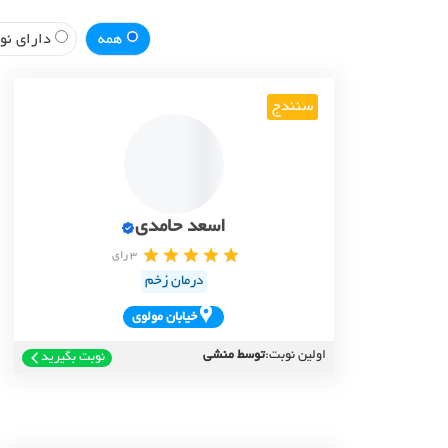
همه
دارای نوب
سنندج
اسعد حامدی
3 رای
درمان زخم
خيابان مولوي
اولین نوبت:
توسط منشی
نوبت بگیرید