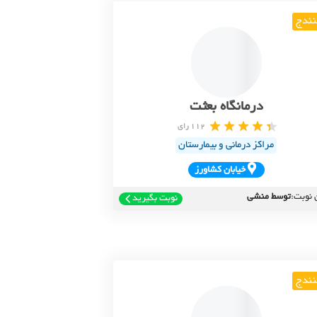
ندج
درمانگاه بعثت
112 رای
مراکز درمانی و بیمارستان
خيابان کشاورز
 نوبت:
توسط منشی
نوبت بگیرید
ندج