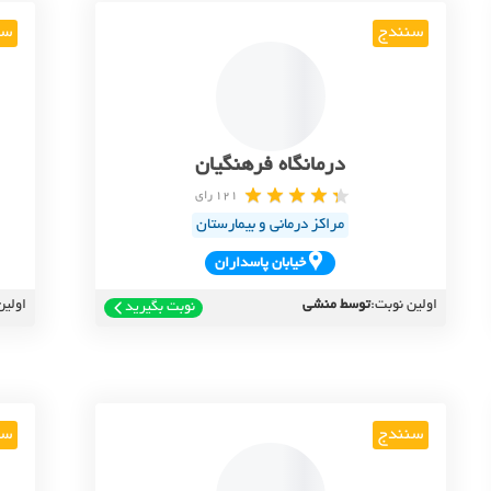
سنندج
سن
درمانگاه فرهنگیان
121 رای
مراکز درمانی و بیمارستان
خيابان پاسداران
اولین نوبت:
توسط منشی
اولین
نوبت بگیرید
سنندج
سن