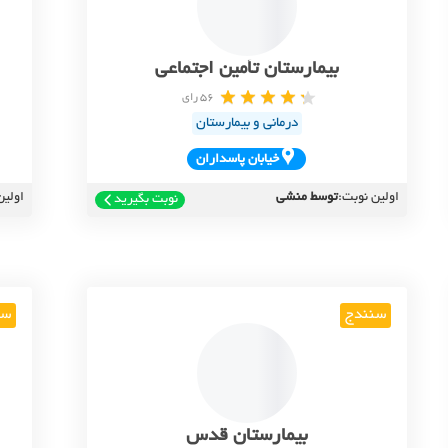
بیمارستان تأمین اجتماعی
56 رای
درمانی و بیمارستان
خيابان پاسداران
اولین نوبت:
توسط منشی
اولین
نوبت بگیرید
سنندج
سن
بیمارستان قدس