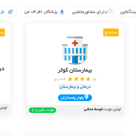
پزشکان اطراف من
نزد
ت‌آنلاین
دارای مشاوره‌تلفنی
سنندج
سن
در
بیمارستان کوثر
286 رای
درمانی و بیمارستان
بلوار پاسداران
اولین
اولین نوبت:
توسط منشی
نوبت بگیرید