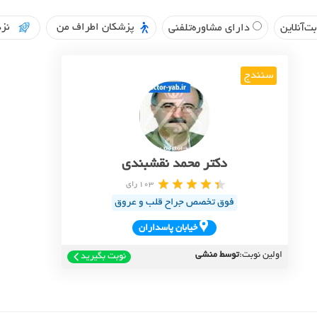
پزشکان اطراف من
نزد
ت‌آنلاین
دارای مشاوره‌تلفنی
سنندج
دکتر محمد نقشبندی
103 رای
فوق تخصص جراح قلب و عروق
خيابان پاسداران
اولین نوبت:
توسط منشی
نوبت بگیرید