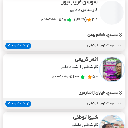
سوسن غریب پور
کارشناس مامایی
4.9
(37 نظر)
%98
رضایتمندی
سنندج،
ششم بهمن
اولین نوبت:
توسط منشی
نوبت بگیرید
اثمر کریمی
کارشناس ارشد مامایی
5.0
%100
رضایتمندی
سنندج،
خيابان ژاندارمري
اولین نوبت:
توسط منشی
نوبت بگیرید
شیوا توطنی
کارشناس مامایی