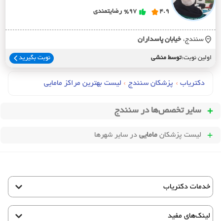
4.9
%97
رضایتمندی
سنندج،
خيابان پاسداران
اولین نوبت:
توسط منشی
نوبت بگیرید
دکتریاب
›
پزشکان سنندج
›
لیست بهترین مراکز مامایی
سایر تخصص‌ها در
سنندج
لیست پزشکان
مامایی
در سایر شهرها
خدمات دکتریاب
لینک‌های مفید