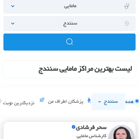
مامایی
سنندج
لیست بهترین مراکز مامایی سنندج
سنندج
پزشکان اطراف من
همه
نزدیکترین نوبت
سحر فرشادی
کارشناس مامایی