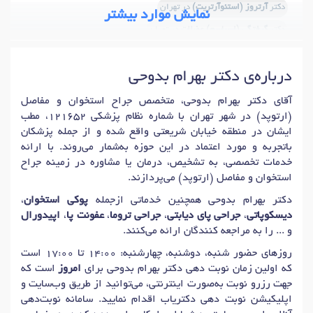
دکتر
آرتروز (استئوآرتریت)
در تهران
نمایش موارد بیشتر
دکتر
گرفتگی (اسپاسم) عضلات
در تهران
دکتر
گرفتگی (اسپاسم) کمر
در تهران
درباره‌ی دکتر بهرام بدوحی
دکتر
گرفتگی (اسپاسم) گردن
در تهران
دکتر
مشکلات کمر
در تهران
دکتر
درد پاشنه
در تهران
دکتر
درد شانه
در تهران
آقای دکتر بهرام بدوحی، متخصص جراح استخوان و مفاصل
(ارتوپد) در شهر تهران با شماره نظام پزشکی 121652، مطب
دکتر
سندرم پاهای بی قرار
در تهران
ایشان در منطقه خیابان شریعتی واقع شده و از جمله پزشکان
دکتر
مشکلات مفصلی و عضلانی
در تهران
باتجربه و مورد اعتماد در این حوزه به‌شمار می‌روند. با ارائه
خدمات تخصصی، به تشخیص، درمان یا مشاوره در زمینه جراح
دکتر
آرتریت التهاب مفصل
در تهران
دکتر
رادیکولوپاتی گردن
در تهران
استخوان و مفاصل (ارتوپد) می‌پردازند.
دکتر
شکستگی استخوان ترقوه
در تهران
دکتر
درد پا
در تهران
دکتر بهرام بدوحی همچنین خدماتی ازجمله
پوکی استخوان
،
دکتر
درد استخوان لگن و باسن (کرنش گلوتئال)
در تهران
دیسکوپاتی
،
جراحی پای دیابتی
،
جراحی تروما
،
عفونت پا
،
اپیدورال
و ... را به مراجعه کنندگان ارائه می‌کنند.
دکتر
آسیب کشاله ران
در تهران
روزهای حضور شنبه، دوشنبه، چهارشنبه: 14:00 تا 17:00 است
دکتر
روماتیسم مفصلی (آرتریت روماتوئید)
در تهران
که اولین زمان نوبت دهی دکتر بهرام بدوحی برای
امروز
است که
دکتر
درد عصب سیاتیک
در تهران
دکتر
گودی کمر
در تهران
جهت رزرو نوبت به‌صورت اینترنتی، می‌توانید از طریق وب‌سایت و
دکتر
آسیب های شانه
در تهران
دکتر
درد ستون فقرات
در تهران
اپلیکیشن نوبت دهی دکتریاب اقدام نمایید. سامانه نوبت‌دهی