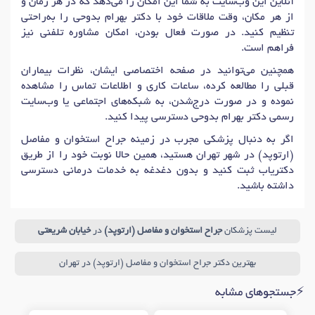
آنلاین این وب‌سایت به شما این امکان را می‌دهد که در هر زمان و
دکتر
التهاب تاندون (تاندونیت)
در تهران
از هر مکان، وقت ملاقات خود با دکتر بهرام بدوحی را به‌راحتی
دکتر
تزریق در نقاط ماشه ای (تریگرپوینت)
در تهران
تنظیم کنید. در صورت فعال بودن، امکان مشاوره تلفنی نیز
فراهم است.
دکتر
درد کمر
در تهران
دکتر
نقرس
در تهران
همچنین می‌توانید در صفحه اختصاصی ایشان، نظرات بیماران
دکتر
اختلالات عضلانی
در تهران
قبلی را مطالعه کرده، ساعات کاری و اطلاعات تماس را مشاهده
دکتر
نرمی استخوان (استئومالاسی)
در تهران
نموده و در صورت درج‌شدن، به شبکه‌های اجتماعی یا وب‌سایت
رسمی دکتر بهرام بدوحی دسترسی پیدا کنید.
دکتر
آرتریت پسوریاتیک
در تهران
دکتر
دست درد
در تهران
اگر به دنبال پزشکی مجرب در زمینه جراح استخوان و مفاصل
دکتر
آسیب های بازو
در تهران
(ارتوپد) در شهر تهران هستید، همین حالا نوبت خود را از طریق
دکتر
تغییر شکل ستون فقرات (اسکولیوز)
در تهران
دکتریاب ثبت کنید و بدون دغدغه به خدمات درمانی دسترسی
داشته باشید.
دکتر
شکستگی زانو
در تهران
دکتر
آرتروسکوپی مچ دست
در تهران
دکتر
شکستگی پا
در تهران
دکتر
جراحی لگن و ران
در تهران
لیست پزشکان
جراح استخوان و مفاصل (ارتوپد)
در
خیابان شریعتی
دکتر
جراحی شانه و آرنج
در تهران
دکتر
جراحی استخوان و مفاصل کودکان (ارتوپدی کودکان)
در تهران
بهترین دکتر جراح استخوان و مفاصل (ارتوپد) در تهران
دکتر
کف پای صاف
در تهران
⚡جستجوهای مشابه
دکتر
فشار همسترینگ (همسترینگ کشیده)
در تهران