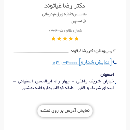
دکتر رضا غیاثوند
آدرس و تلفن
متخصص
تغذیه و رژیم درمانی
اصفهان
شماره نظام :
ت-2364
آدرس و تلفن دکتر رضا غیاثوند
031-3**** [نمایش شماره]
اصفهان
خیابان شریف واقفی - چهار راه ابوالحسن اصفهانی -
ابتدای شریف واقفی _ طبقه فوقانی داروخانه بهشتی
نمایش آدرس بر روی نقشه