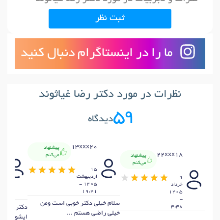
ثبت نظر
ما را در اینستاگرام دنبال کنید
نظرات در مورد دکتر رضا غیاثوند
59
دیدگاه
01
13xxx20
پیشنهاد
22xxx18
می‌کنم
پیشنهاد
می‌کنم
26
15
بهم
ارديبهشت
9
04
1405 -
خرداد
-
19:41
1405
40
-
سلام خیلی دکتر خوبی است ومن
3:38
دکتر فوق ا
خیلی راضی هستم ...
ایشون ...