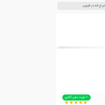
جراح لثه در قزوین
✓ نوبت دهی آنلاین