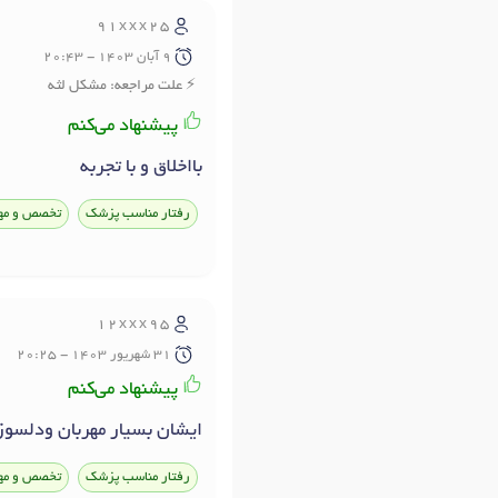
91xxx25
9 آبان 1403 - 20:43
علت مراجعه: مشکل لثه
پیشنهاد می‌کنم
بااخلاق و با تجربه
رفتار مناسب پزشک
تخصص و مه
12xxx95
31 شهريور 1403 - 20:25
پیشنهاد می‌کنم
ايشان بسيار مهربان ودلسوز
رفتار مناسب پزشک
تخصص و مه