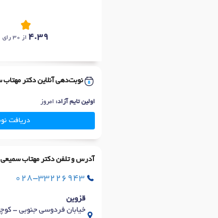
4.39
از 30 رای
نوبت‌دهی آنلاین دکتر مهتاب 
اولین تایم آزاد:
امروز
دریافت نو
آدرس و تلفن دکتر مهتاب سمیعی 
028-33226943
قزوین
خیابان فردوسی جنوبی - کوچه