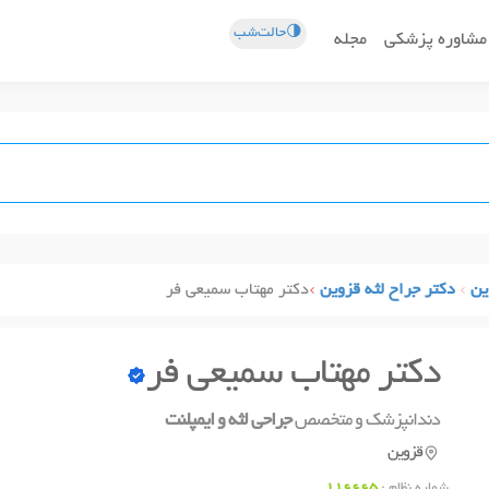
🌗حالت‌شب
مشاوره پزشکی
مجله
ین
دکتر جراح لثه قزوین
دکتر مهتاب سمیعی فر
دکتر مهتاب سمیعی فر
دندانپزشک و متخصص
جراحی لثه و ایمپلنت
قزوین
شماره نظام :
116665