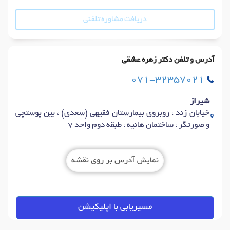
دریافت مشاوره تلفنی
آدرس و تلفن دکتر زهره عشقی
071-32357021
شیراز
خیابان زند ، روبروی بیمارستان فقیهی (سعدی) ، بین پوستچی
و صورتگر ، ساختمان هانیه ، طبقه دوم واحد 7
نمایش آدرس بر روی نقشه
مسیریابی با اپلیکیشن