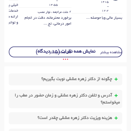
-
1405
خيلي پزشک 
14:55
-
خدمات ارتوپ
12:2
علت مراجعه : نوار عصب
ارائه مي کنن
بسیار عالی وبا حوصله ...
برخورد محترمانه، دقت در انجام
و توانبخشي.
امور درماني، تج ...
نمایش همه نظرات (15 دیدگاه)
مشاهده بیشتر
مشاهده بیشتر
• • •
چگونه از دکتر زهره عشقی نوبت بگیریم؟
آدرس و تلفن دکتر زهره عشقی و زمان حضور در مطب را
میخواستم؟
هزینه ویزیت دکتر زهره عشقی چقدر است؟