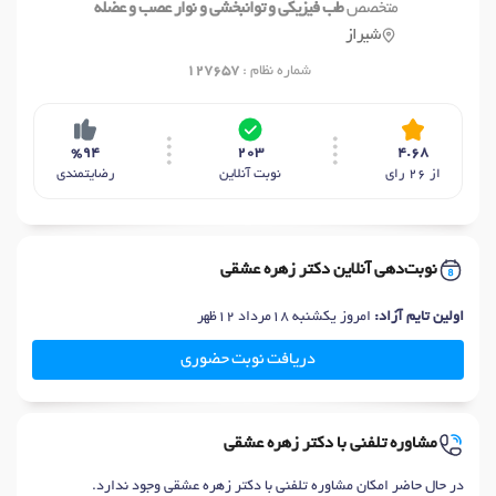
متخصص
طب فیزیکی و توانبخشی و نوار عصب و عضله
شیراز
شماره نظام :
127657
%94
203
4.68
از 26 رای
نوبت آنلاین
رضایتمندی
نوبت‌دهی آنلاین دکتر زهره عشقی
اولین تایم آزاد:
امروز یکشنبه 18مرداد 12ظهر
دریافت نوبت حضوری
مشاوره تلفنی با دکتر زهره عشقی
در حال حاضر امکان مشاوره تلفنی با دکتر زهره عشقی وجود ندارد.