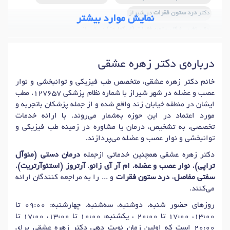
دکتر
درد ستون فقرات
در شیراز
نمایش موارد بیشتر
دکتر
تغییر شکل ستون فقرات (اسکولیوز)
در شیراز
دکتر
اینترونشن غیر جراحی ستون فقرات
در شیراز
درباره‌ی دکتر زهره عشقی
دکتر
جراحی استخوان و مفاصل کودکان (ارتوپدی کودکان)
در شیراز
دکتر
استخوان و مفاصل
در شیراز
دکتر
دیسک کمر
در شیراز
خانم دکتر زهره عشقی، متخصص طب فیزیکی و توانبخشی و نوار
عصب و عضله در شهر شیراز با شماره نظام پزشکی 127657، مطب
دکتر
زانو درد
در شیراز
دکتر
آرتروز دست
در شیراز
ایشان در منطقه خیابان زند واقع شده و از جمله پزشکان باتجربه و
دکتر
آرتروز آرنج
در شیراز
دکتر
التهاب مفاصل
در شیراز
مورد اعتماد در این حوزه به‌شمار می‌روند. با ارائه خدمات
تخصصی، به تشخیص، درمان یا مشاوره در زمینه طب فیزیکی و
دکتر
جراحی دیسک و ستون فقرات
در شیراز
توانبخشی و نوار عصب و عضله می‌پردازند.
دکتر
لیزر دیسک کمر و گردن
در شیراز
دکتر زهره عشقی همچنین خدماتی ازجمله
درمان دستی (منوآل
دکتر
مشکلات مادرزادی ستون فقرات
در شیراز
تراپی)
،
نوار عصب و عضله
،
ام آر آی زانو
،
آرتروز (استئوآرتریت)
،
سفتی مفاصل
،
درد ستون فقرات
و ... را به مراجعه کنندگان ارائه
می‌کنند.
روزهای حضور شنبه، دوشنبه، سه‌شنبه، چهارشنبه: 09:00 تا
13:00، 17:00 تا 20:00 ، یکشنبه: 10:00 تا 13:00، 17:00 تا
20:00 است که اولین زمان نوبت دهی دکتر زهره عشقی برای