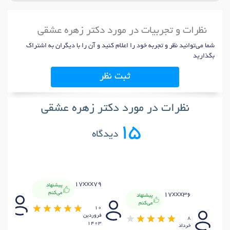
نظرات و تجربیات در مورد دکتر زهره عشقی
شما می‌توانید نظر و تجربه خود را اعلام کنید و آن را با دیگران به اشتراک
بگذارید
ثبت نظر
نظرات در مورد دکتر زهره عشقی
15
دیدگاه
17xxx79
پیشنهاد
xxx
می‌کنم
17xxx36
پیشنهاد
می‌کنم
2
10
402
فروردين
8
-
1403
خرداد
:35