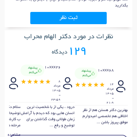
بگذارید
ثبت نظر
نظرات در مورد دکتر الهام محراب
129
دیدگاه
x88
10xxx26
پیشنهاد
10xxx68
پیشنهاد
می‌کنم
می‌کنم
8
8
14
مرداد
مرداد
مرداد
405
1405
1405
-
-
-
3:46
23:59
21:9
درود ، یکی از با شخصیت ترین
سلام دکتر ب
بهترین دکتر هستن هم از نظر
انسان هایی بود که دیدم با آرامش
توضیحات بسیا
اخلاقی هم تخصصی امیدوارم
زمان طولانی وقت گذاشتن برای
ب کارشون مس
موفق پیروز باشن ...
توضیح و رفع ...
مرحله درمان ر
مشاهده