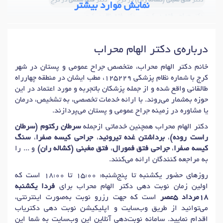
دکتر
فتق مغبنی (کشاله ران)
در کرج
دکتر
فتق شکمی
در کرج
نمایش موارد بیشتر
دکتر
جراحی فتق
در کرج
دکتر
فتق ناف
در کرج
دکتر
ترمیم فتق هیاتوس
در کرج
دکتر
فتق دیافراگم
در کرج
درباره‌ی دکتر الهام محراب
خانم دکتر الهام محراب، متخصص جراح عمومی و پستان در شهر
کرج با شماره نظام پزشکی 125229، مطب ایشان در منطقه چهارراه
طالقانی واقع شده و از جمله پزشکان باتجربه و مورد اعتماد در این
حوزه به‌شمار می‌روند. با ارائه خدمات تخصصی، به تشخیص، درمان
یا مشاوره در زمینه جراح عمومی و پستان می‌پردازند.
دکتر الهام محراب همچنین خدماتی ازجمله
سرطان رکتوم (سرطان
راست روده)
،
برداشتن غده تیروئید
،
جراحی کیسه صفرا
،
سنگ
کیسه صفرا
،
جراحی فتق فمورال
،
فتق مغبنی (کشاله ران)
و ... را
به مراجعه کنندگان ارائه می‌کنند.
روزهای حضور یکشنبه تا پنج‌شنبه: 15:00 تا 18:00 است که
اولین زمان نوبت دهی دکتر الهام محراب برای
فردا یکشنبه
18مرداد 5عصر
است که جهت رزرو نوبت به‌صورت اینترنتی،
می‌توانید از طریق وب‌سایت و اپلیکیشن نوبت دهی دکتریاب
اقدام نمایید. سامانه نوبت‌دهی آنلاین این وب‌سایت به شما این