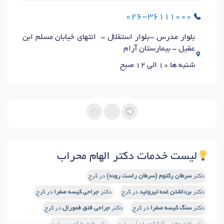
026-36111000
بلوار مدرس -بلوار استقلال - انتهای خیابان مسلم ابن
عقیل - بیمارستان آرام
شنبه ها 10 الی 12 صبح
لیست خدمات دکتر الهام محراب
دکتر
سرطان رکتوم (سرطان راست روده)
در کرج
دکتر
برداشتن غده تیروئید
در کرج
دکتر
جراحی کیسه صفرا
در کرج
دکتر
سنگ کیسه صفرا
در کرج
دکتر
جراحی فتق فمورال
در کرج