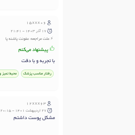
15xxx06
17 آذر 1403 - 21:41
علت مراجعه: عفونت پاشنه پا
پیشنهاد می‌کنم
با تجربه و با دقت
رفتار مناسب پزشک
محیط تمیز و
12xxx63
27 ارديبهشت 1401 - 20:15
مشکل پوست داشتم