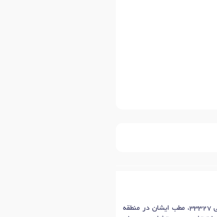
خانم دکتر فاطمه حبیبی، متخصص بیماری های عفونی ( پوست، مو، لیزر) در شهر مشهد با شماره نظام پزشکی 33327، مطب ایشان در منطقه