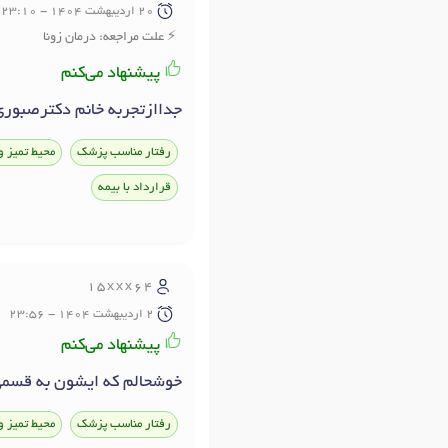
20 ارديبهشت 1404 - 23:10
علت مراجعه: درمان زونا
پیشنهاد می‌کنم
جداازتجربه خانم دکترصبوري
رفتار مناسب پزشک
محیط تمیز و
قرارداد با بیمه
15xxx64
2 ارديبهشت 1404 - 23:56
پیشنهاد می‌کنم
خوشحالم که ايشون به قسمي
رفتار مناسب پزشک
محیط تمیز و