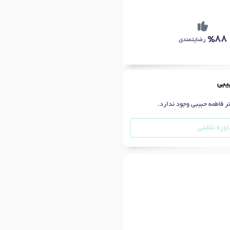
%88
رضایتمندی
بیبی
ر فاطمه حبیبی وجود ندارد.
وره تلفنی