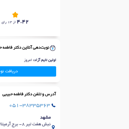
4.42
از 13 رای
نوبت‌دهی آنلاین دکتر فاطمه ح
اولین تایم آزاد:
امروز
دریافت نو
آدرس و تلفن دکتر فاطمه حبیبی
051-38335363
مشهد
نبش هفت تیر 8- برج آرمیتاژ - طبقه 17