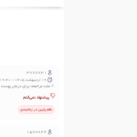
37xxx31
19 ارديبهشت 1405 - 19:40
علت مراجعه: برای درمان پوست
پیشنهاد نمی‌کنم
نظم پایین در زمانبندی
15xxx44