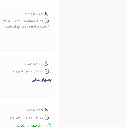
93xxx87
20 ارديبهشت 1401 - 3:15
علت مراجعه : دمل‌چرکي‌باسن
05xxx10
20 آذر 1400 - 9:26
بسيار عالي
15xxx79
15 آذر 1400 - 21:53
پیشنهاد می‌کنم