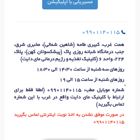
مسیریابی با اپلیکیشن
09901140115
همت غرب، کبیری طامه (شاهین شمالی)، مخبری شرق،
جنب درمانگاه شبانه روزی پاک (پیشکسوتان کهن)، پلاک
224، واحد 6 (کلینیک تغذیه و رژیم درمانی مای دایت)
روزهای سه شنبه از ساعت 14:30 الی 18:30
روزهای شنبه از ساعت 15 الی 19
شماره موبایل مطب: 09901140115 (لطفا فقط برای
ارتباط با کلینیک مای دایت واقع در غرب با این شماره
تماس بگیرید)
در صورت موفق نشدن به اخذ نوبت اینترنتی تماس بگیرید
09901140115