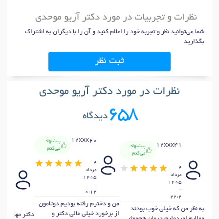
نظرات و تجربیات در مورد دکتر آریو موحدی
شما می‌توانید نظر و تجربه خود را اعلام کنید و آن را با دیگران به اشتراک
بگذارید
ثبت نظر
نظرات در مورد دکتر آریو موحدی
658
دیدگاه
12xxx60
پیشنهاد
12xxx41
پیشنهاد
می‌کنم
می‌کنم
xx04
4
4
مرداد
مرداد
1405
28 ت
1405
-
1405
-
0:12
-
22:2
1:25
من و دخترم رفته بودیم دوتامون
به نظر من که خیلی خوب بودند
از برخورد خیلی عالی دکتر و
دکتر مهربان و 
وملایم امیدوارم درمان هم‌موثر