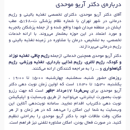
درباره‌ی دکتر آریو موحدی
آقای دکتر آریو موحدی، دکترای تخصصی تغذیه بالینی و رژیم
درمانی در شهر تهران با شماره نظام پزشکی ت-5168، مطب
ایشان در منطقه میدان شهدا واقع شده و از جمله پزشکان باتجربه
و مورد اعتماد در این حوزه به‌شمار می‌روند. با ارائه خدمات
تخصصی، به تشخیص، درمان یا مشاوره در زمینه تغذیه بالینی و
رژیم درمانی می‌پردازند.
دکتر آریو موحدی همچنین خدماتی ازجمله
رژیم چاقی
،
تغذیه نوزاد
و کودک
،
رژیم لاغری
،
رژیم غذایی بارداری
،
تغذیه ورزشی
،
رژیم
گیاهخواری
و ... را به مراجعه کنندگان ارائه می‌کنند.
روزهای حضور شنبه، سه‌شنبه، چهارشنبه: 15:00 تا 19:00 ،
یکشنبه: 15:30 تا 18:30 است که اولین زمان نوبت دهی دکتر
آریو موحدی برای
پس‌فردا 17مرداد 3ظهر
است که جهت رزرو
نوبت به‌صورت اینترنتی، می‌توانید از طریق وب‌سایت و اپلیکیشن
نوبت دهی دکتریاب اقدام نمایید. سامانه نوبت‌دهی آنلاین این
وب‌سایت به شما این امکان را می‌دهد که در هر زمان و از هر
مکان، وقت ملاقات خود با دکتر آریو موحدی را به‌راحتی تنظیم
کنید. در صورت فعال بودن، امکان مشاوره تلفنی نیز فراهم است.