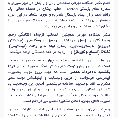
دکتر
افتادگی واژن
در شیراز
دکتر
جوانسازی واژن
در شیراز
خانم دکتر هنگامه مهرفر، متخصص زنان و زایمان در شهر شیراز با
شماره نظام پزشکی 115985، مطب ایشان در منطقه معالی آباد
دکتر
عمل زیبایی کلیتوریس (هودوپلاستی)
در شیراز
واقع شده و از جمله پزشکان باتجربه و مورد اعتماد در این حوزه
دکتر
برداشتن تخمدان (سالپنگو اوفورکتومی)
در شیراز
به‌شمار می‌روند. با ارائه خدمات تخصصی، به تشخیص، درمان یا
مشاوره در زمینه زنان و زایمان می‌پردازند.
دکتر
زیبایی واژن (لابیاپلاستی)
در شیراز
دکتر هنگامه مهرفر همچنین خدماتی ازجمله
افتادگی رحم
،
دکتر
تنگ کردن واژن (واژینوپلاستی)
در شیراز
هیسترکتومی (عمل برداشتن رحم)
،
میومکتومی (برداشتن
دکتر
خونریزی رحم
در شیراز
دکتر
تنبلی تخمدان (پلی کیستیک)
در شیراز
فیبروم)
،
هیستروسکوپی
،
بستن لوله های زنانه (توبکتومی)
،
D&C (اتساع و کورتاژ)
و ... را به مراجعه کنندگان ارائه می‌کنند.
دکتر
فیبروم رحم
در شیراز
دکتر
سرطان دهانه رحم
در شیراز
روزهای حضور یکشنبه، سه‌شنبه، چهارشنبه: 17:00 تا 19:00
دکتر
کیست تخمدان
در شیراز
دکتر
عفونت واژن
در شیراز
است که اولین زمان نوبت دهی دکتر هنگامه مهرفر برای
فردا
دکتر
آندومتریوز
در شیراز
دکتر
قاعدگی دردناک (دیسمنوره)
در شیراز
یکشنبه 18مرداد 5عصر
است که جهت رزرو نوبت به‌صورت
دکتر
پاپ اسمیر
در شیراز
دکتر
چکاپ بارداری
در شیراز
اینترنتی، می‌توانید از طریق وب‌سایت و اپلیکیشن نوبت دهی
دکتریاب اقدام نمایید. سامانه نوبت‌دهی آنلاین این وب‌سایت به
دکتر
واژینیسموس
در شیراز
دکتر
درمان خشکی و گشادی واژن
در شیراز
شما این امکان را می‌دهد که در هر زمان و از هر مکان، وقت
دکتر
پریود نامنظم
در شیراز
ملاقات خود با دکتر هنگامه مهرفر را به‌راحتی تنظیم کنید. در
صورت فعال بودن، امکان مشاوره تلفنی نیز فراهم است.
همچنین می‌توانید در صفحه اختصاصی ایشان، نظرات بیماران
قبلی را مطالعه کرده، ساعات کاری و اطلاعات تماس را مشاهده