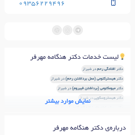
09356229496
لیست خدمات دکتر هنگامه مهرفر
دکتر
افتادگی رحم
در شیراز
دکتر
هیسترکتومی (عمل برداشتن رحم)
در شیراز
دکتر
میومکتومی (برداشتن فیبروم)
در شیراز
دکتر
هیستروسکوپی
در شیراز
نمایش موارد بیشتر
دکتر
بستن لوله های زنانه (توبکتومی)
در شیراز
دکتر
D&C (اتساع و کورتاژ)
در شیراز
درباره‌ی دکتر هنگامه مهرفر
دکتر
معاینه واژن و لگن (کولپوسکوپی)
در شیراز