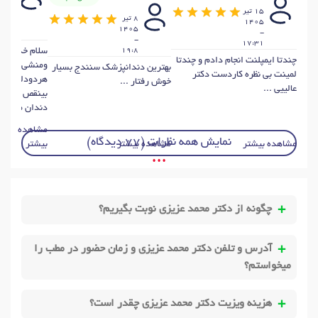
خرداد
15 تير
405
8 تير
1405
-
1405
-
23:3
-
17:31
19:8
سلام خدمت آق
چندتا ایمپلنت انجام دادم و چندتا
ومنشی مهربان
بهترین دندانپزشک سنندج بسیار
لمینت بی نظره کاردست دکتر
هردودلسوزوبا
خوش رفتار ...
عالییی ...
بینقص واسه 
دندان مر ...
مشاهده
نمایش همه نظرات (77 دیدگاه)
مشاهده بیشتر
مشاهده بیشتر
بیشتر
• • •
چگونه از دکتر محمد عزیزی نوبت بگیریم؟
آدرس و تلفن دکتر محمد عزیزی و زمان حضور در مطب را
میخواستم؟
هزینه ویزیت دکتر محمد عزیزی چقدر است؟