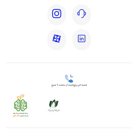
شنبه الی پنج‌شنبه از ساعت 9 صبح