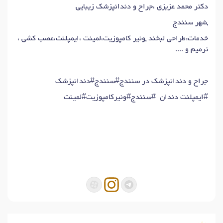
دکتر محمد عزیزی ،جراح و دندانپزشک زیبایی
,شهر سنندج
خدمات:طراحی لبخند ,ونیر کامپوزیت،لمینت ،ایمپلنت،عصب کشی ،
ترمیم و ....
جراح و دندانپزشک در سنندج#سنندج#دندانپزشک
#ایمپلنت دندان #سنندج#ونیرکامپوزیت#لمینت