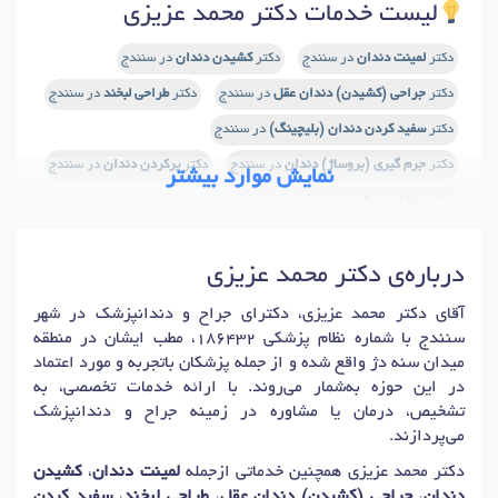
لیست خدمات دکتر محمد عزیزی
دکتر
لمینت دندان
در سنندج
دکتر
کشیدن دندان
در سنندج
دکتر
جراحی (کشیدن) دندان عقل
در سنندج
دکتر
طراحی لبخند
در سنندج
دکتر
سفید کردن دندان (بلیچینگ)
در سنندج
دکتر
جرم گیری (بروساژ) دندان
در سنندج
دکتر
پرکردن دندان
در سنندج
نمایش موارد بیشتر
دکتر
روکش زیرکونیوم دندان
در سنندج
دکتر
دندانپزشکی ترمیمی
در سنندج
درباره‌ی دکتر محمد عزیزی
دکتر
کامپوزیت دندان (ونیر)
در سنندج
دکتر
عصب کشی دندان
در سنندج
دکتر
ایمپلنت دندان
در سنندج
آقای دکتر محمد عزیزی، دکترای جراح و دندانپزشک در شهر
سنندج با شماره نظام پزشکی 186432، مطب ایشان در منطقه
میدان سنه دژ واقع شده و از جمله پزشکان باتجربه و مورد اعتماد
در این حوزه به‌شمار می‌روند. با ارائه خدمات تخصصی، به
تشخیص، درمان یا مشاوره در زمینه جراح و دندانپزشک
می‌پردازند.
دکتر محمد عزیزی همچنین خدماتی ازجمله
لمینت دندان
،
کشیدن
دندان
،
جراحی (کشیدن) دندان عقل
،
طراحی لبخند
،
سفید کردن