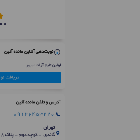
00
نوبت‌دهی آنلاین مائده آتین
اولین تایم آزاد:
امروز
دریافت نو
آدرس و تلفن مائده آتین
09126453220
تهران
گاندی - کوچه دوم - پلاک 8 - ساختمان پزشکان سینا - طبقه 4 - واحد16 - شنوایی شناسی آویتا