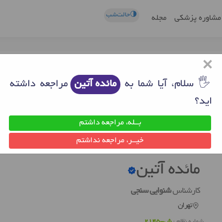
🌗حالت‌شب
مشاوره پزشکی
مجله
×
🖐 سلام، آیا شما به
مائده آتین
مراجعه داشته
اید؟
بــله، مراجعه داشتم
ن
دکتر شنوایی سنجی تهران
مائده آتین
خیــر، مراجعه نداشتم
مائده آتین
کارشناس
شنوایی سنجی
تهران
شماره نظام :
ش-2145