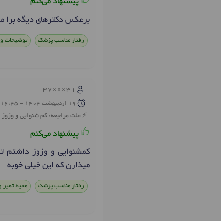
پیشنهاد می‌کنم
برعکس دکترهاي ديگه برا 
رفتار مناسب پزشک
توضیحات و 
37xxx31
19 ارديبهشت 1404 - 16:45
علت مراجعه: کم شنوايي و وزوز 
پیشنهاد می‌کنم
کمشنوايي و وزوز داشتم تا
ميذارن که اين خيلي خوبه
رفتار مناسب پزشک
محیط تمیز و