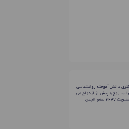
کتری دانش آموخته روانشناسی
راب، زوج و پیش از ازدواج می
باشند . ایشان در حیطه های نوروتراپی مثل نقشه مغزی و متدهای درمانی فعالیت دارند. همچنین ایشان با کدعضویت ۲۲۴۷ عضو انجمن