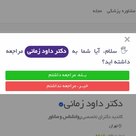
مشاوره پزشکی
مجله
×
🖐 سلام، آیا شما به
دکتر داود زمانی
مراجعه
داشته اید؟
بــله، مراجعه داشتم
ن
روانشناس خوب تهران
دکتر داود زمانی
خیــر، مراجعه نداشتم
دکتر داود زمانی
کاندید دکترای تخصصی
روانشناس و مشاور
تهران
شماره نظام :
6517