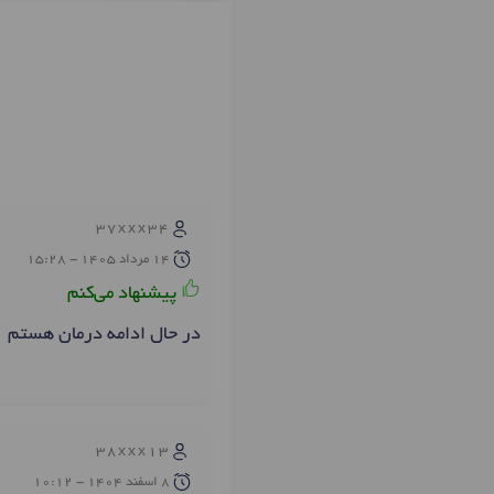
37xxx34
14 مرداد 1405 - 15:28
پیشنهاد می‌کنم
در حال ادامه درمان هستم
38xxx13
8 اسفند 1404 - 10:12