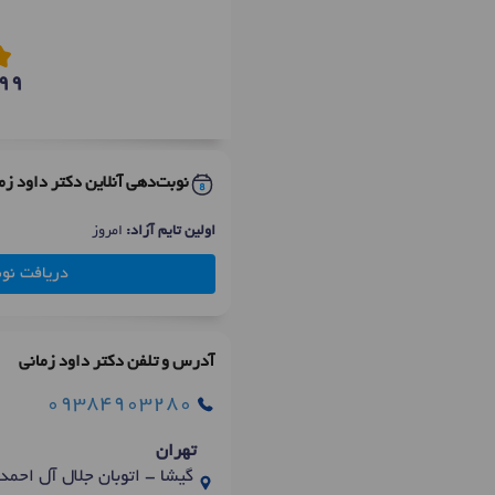
99
نوبت‌دهی آنلاین دکتر داود زم
اولین تایم آزاد:
امروز
دریافت نو
آدرس و تلفن دکتر داود زمانی
09384903280
تهران