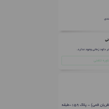
ندی
نی
ر داود زمانی وجود ندارد.
وره تلفنی
گیشا - اتوبان جلال آل احمد(شرق به غرب)- بعد از زیر گذر گیشا - نرسیده به آتش نشانی (جنب ناظریان قمی) - پلاک 159-طبقه