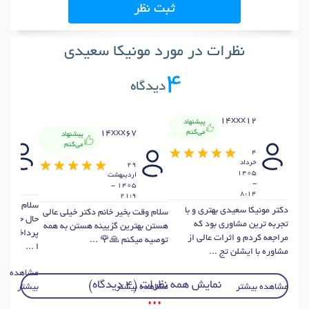
ثبت نظر
نظرات در مورد مونیکا سعیدی
4
دیدگاه
14xxx12
پیشنهاد
69
14xxx67
می‌کنم
پیشنهاد
می‌کنم
4
4
خرداد
29
ار
1405
ارديبهشت
-
1405 -
48
8:14
21:9
سلام .با تش
دکتر مونیکا سعیدی بهتری و با
سلام وقت بخیر خانم دکتر خیلی عالی
حال جامعه. 
تجربه ترین مشاوری بود که
هستن بهترین گزیینه هستن به همه
پرداخت ویز
مراجعه کردم و اثرات عالی از
توصیه میکنم 🙏🌹 ...
ا ...
مشاوره با ایشلن تج ...
مشاهده
نمایش همه نظرات (4 دیدگاه)
مشاهده بیشتر
مشاهده بیشتر
بیشتر
• • •