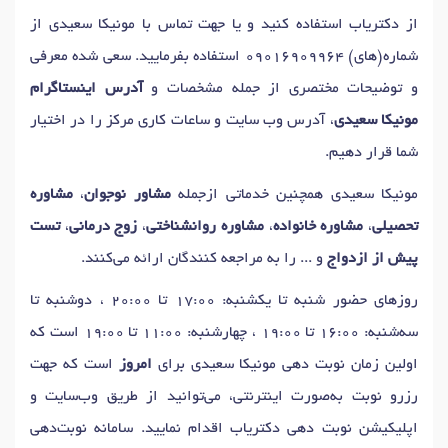
دکتر
مشاوره زناشویی
در ارومیه
عضو‌سازمان نظام روانشناسی
دکتر
نوروفیدبک
در ارومیه
از دکتریاب استفاده کنید و یا جهت تماس با مونیکا سعیدی از
دکتر
مشاور سوگ و فقدان
در ارومیه
شماره(های)
09016909964
استفاده بفرمایید. سعی شده معرفی
دکتر
مشاوره آنلاین و تلفنی
در ارومیه
دکتر
هیپنوتیزم
در ارومیه
و توضیحات مختصری از جمله مشخصات و
آدرس اینستاگرام
دکتر
مشاوره خودشناسی
در ارومیه
مونیکا سعیدی
، آدرس وب سایت و ساعات کاری مرکز را در اختیار
دکتر
مشاوره کودک و نوجوان
در ارومیه
شما قرار دهیم.
مونیکا سعیدی همچنین خدماتی ازجمله
مشاور نوجوان
،
مشاوره
تحصیلی
،
مشاوره خانواده
،
مشاوره روانشناختی
،
زوج درمانی
،
تست
پیش از ازدواج
و ... را به مراجعه کنندگان ارائه می‌کنند.
روزهای حضور شنبه تا یکشنبه: 17:00 تا 20:00 ، دوشنبه تا
سه‌شنبه: 16:00 تا 19:00 ، چهارشنبه: 11:00 تا 19:00 است که
اولین زمان نوبت دهی مونیکا سعیدی برای
امروز
است که جهت
رزرو نوبت به‌صورت اینترنتی، می‌توانید از طریق وب‌سایت و
اپلیکیشن نوبت دهی دکتریاب اقدام نمایید. سامانه نوبت‌دهی