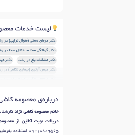
لیست خدمات معصوم
دکتر
درمان دستی (منوآل تراپی)
در ر
دکتر
گرفتگی صدا - اختلال صدا
در ر
دکتر
مشکلات بلع
در رشت
دکتر
دیس
دکتر
دیس آرتری (بیماری تکلمی)
در ر
دکتر
اختلال یادگیری کودکان (دیسلکسی
دکتر
زبان درمانی
در رشت
دکتر
اخت
درباره‌ی معصومه کاشی 
دکتر
تصحیح گفتار
در رشت
دکتر
اخ
خانم معصومه کاشی نژاد
کارشناس
دریافت نوبت آنلاین از معصومه
09210809565
استفاده بفرمای