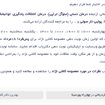
ر اختیار شما قرار دهیم.
اتی ازجمله
درمان دستی (منوآل تراپی)
،
درمان اختلالات یادگیری
،
توانبخش
،
پولیپ تار صوتی
و ... را به مراجعه کنندگان ارائه می‌کنند.
پس‌فردا 18مرداد 10صبح
 طریق وب‌سایت و اپلیکیشن نوبت دهی دکتریاب اقدام نمایید. سامانه نوبت‌
مان و از هر مکان، وقت ملاقات خود با معصومه کاشی نژاد را به‌راحتی ت
ست.
اب
نظرات در مورد معصومه کاشی نژاد
را مشاهده و مطالعه کنید و همچنین 
ردرمانی
در
چهارراه پورسینا
بهترین دکتر گف