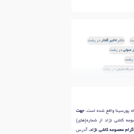
ت
دکتر
تاخیر گفتار
در رشت
ر صوتی
در رشت
 رشت
سرفه مزمن
در رشت
 زبان
در رشت
دکتر
تودماغی حرف زدن
در رشت
پی)
در رشت
ه پورسینا واقع شده است.
جهت
ومه کاشی نژاد از شماره(های)
رام معصومه کاشی نژاد
، آدرس