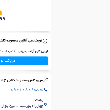
99
نوبت‌دهی آنلاین معصومه کاشی
اولین تایم آزاد:
پس‌فردا 18مرداد 10صبح
دریافت نو
آدرس و تلفن معصومه کاشی نژاد
09210809565
رشت
چهارراه پورسینا - بین بلوار ح