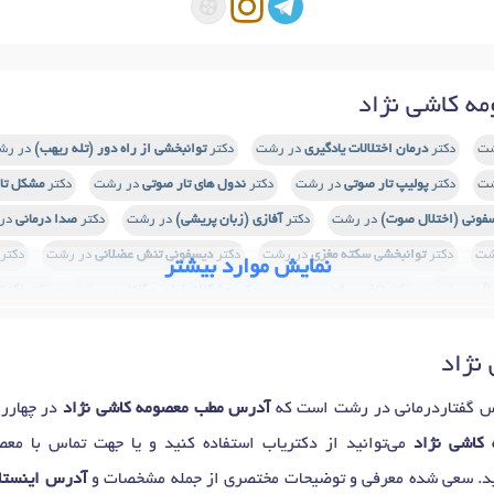
ه کاشی نژاد
شت
دکتر
درمان اختلالات یادگیری
در رشت
دکتر
توانبخشی از راه دور (تله ریهب)
در رش
شت
دکتر
پولیپ تار صوتی
در رشت
دکتر
ندول های تار صوتی
در رشت
دکتر
مشکل تا
فونی (اختلال صوت)
در رشت
دکتر
آفازی (زبان پریشی)
در رشت
دکتر
صدا درمانی
در
شت
دکتر
توانبخشی سکته مغزی
در رشت
دکتر
دیسفونی تنش عضلانی
در رشت
دکتر
نمایش موارد بیشتر
ا)
در رشت
دکتر
تاخیر رشد
در رشت
دکتر
مشکلات زبان و گفتار
در رشت
دکتر
لکنت
لال در یادگیری
در رشت
دکتر
ارزیابی سخن گفتن
در رشت
دکتر
گفتار درمانی
در رشت
نژاد
تلال شنوایی
در رشت
دکتر
بلع درمانی
در رشت
دکتر
تصویربرداری حنجره (استروبوسکو
 گفتاردرمانی در رشت است که
آدرس مطب معصومه کاشی نژاد
در چهاررا
 کاشی نژاد
می‌توانید از دکتریاب استفاده کنید و یا جهت تماس با معص
ید. سعی شده معرفی و توضیحات مختصری از جمله مشخصات و
آدرس اینستاگ