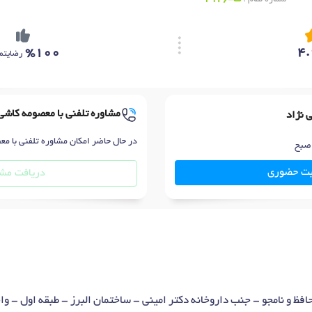
%100
4.
رضایتم
مشاوره تلفنی با معصومه کاشی 
 نژاد
در حال حاضر امکان مشاوره تلفنی با مع
بت حضوری
دریافت مشا
افظ و نامجو - جنب داروخانه دکتر امینی - ساختمان البرز - طبقه اول - واحد 