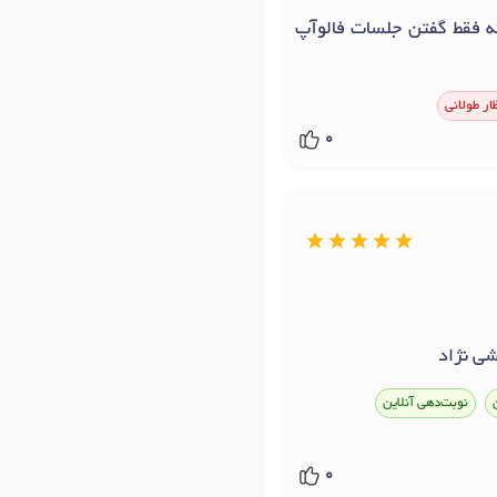
بت میکنه فقط گفتن جلسات فالوآپ
ار طولانی
0
شی نژاد
نوبت‌دهی آنلاین
0