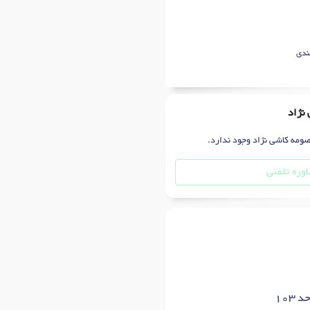
ندی
نژاد
صومه کاشی نژاد وجود ندارد.
وره تلفنی
103