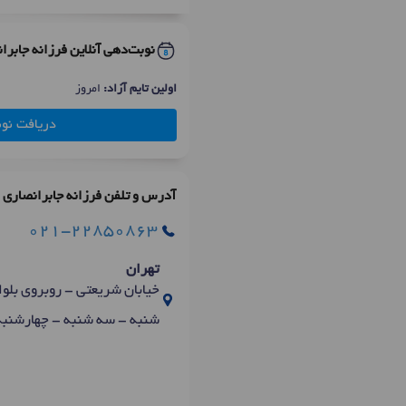
نوبت‌دهی آنلاین فرزانه جابرا
اولین تایم آزاد:
امروز
دریافت نو
آدرس و تلفن فرزانه جابرانصاری
021-22850863
تهران
خیابان شریعتی - روبروی بلوار میرداماد
شنبه - سه شنبه - چهارشنبه 15 الی 0