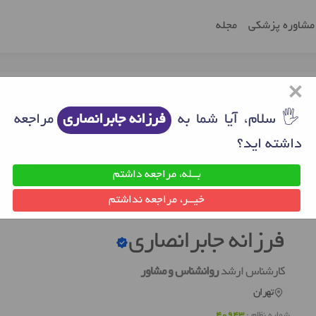
مشاوره پزشکی
مجله
×
🖐 سلام، آیا شما به
فرزانه جابرانصاری
مراجعه
داشته اید؟
بــله، مراجعه داشتم
ن
روانشناس خوب تهران
فرزانه جابرانصاری
خیــر، مراجعه نداشتم
فرزانه جابرانصاری
کارشناس ارشد
روانشناس و مشاور
تهران
شماره نظام :
40943