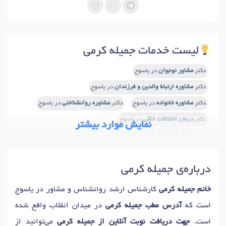
لیست خدمات جمیله کرمی
دکتر
مشاور نوجوان
در یاسوج
دکتر
مشاوره ارتباط والدین و فرزندان
در یاسوج
دکتر
مشاوره خانواده
در یاسوج
دکتر
مشاوره روانشناختی
در یاسوج
دکتر
درمان اختلالات خلقی
در یاسوج
نمایش موارد بیشتر
دکتر
درمان اختلالات یادگیری
در یاسوج
دکتر
درمان اختلال سلوک
در یاسوج
دکتر
اختلال نقص توجه
در یاسوج
درباره‌ی جمیله کرمی
دکتر
اختلال نقص توجه و بیش فعالی (ADHD)
در یاسوج
دکتر
اصلاح رفتار کودکان
در یاسوج
خانم جمیله کرمی
کارشناس ارشد روانشناس و مشاور در یاسوج
دکتر
شیوه های تربیت فرزند
در یاسوج
دکتر
اختلال وسواس
در یاسوج
است که
آدرس مطب جمیله کرمی
در میدان انقلاب واقع شده
دکتر
فوبیا
در یاسوج
دکتر
آزمون های هوش
در یاسوج
است.
جهت دریافت نوبت آنلاین از جمیله کرمی
می‌توانید از