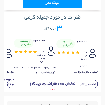
ثبت نظر
نظرات در مورد جمیله کرمی
3
دیدگاه
33xxx77
44
36xxx84
پیشنهاد
پیشنهاد
می‌کنم
می‌کنم
28
16
19
فروردين
خرداد
اسف
1405
04
1405
- 8:9
-
-
:17
22:12
خیییلی خوب بود خواستید برید اصلا
خیلی با تجربه بود ...
تجربه خوبی د
نگران نباشید عالیه ...
مشاهده
نمایش همه نظرات (3 دیدگاه)
مشاهده بیشتر
مشاهده بیشتر
بیشتر
• • •