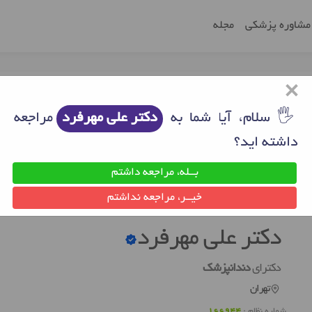
مشاوره پزشکی
مجله
×
🖐 سلام، آیا شما به
دکتر علی مهرفرد
مراجعه
داشته اید؟
بــله، مراجعه داشتم
ن
دکتر دندانپزشک تهران
دکتر علی مهرفرد
خیــر، مراجعه نداشتم
دکتر علی مهرفرد
دکترای
دندانپزشک
تهران
شماره نظام :
166944