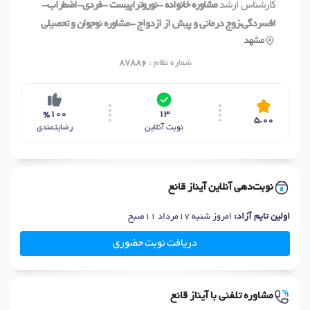
کارشناس ارشد
مشاوره خانواده -نوروتراپیست -فردی-اضطراب-
افسردگی،زوج درمانی و پیش از ازدواج -مشاوره نوجوان و تحصیلی
مشهد
شماره نظام :
87886
%100
13
5.00
نوبت آنلاین
رضایتمندی
نوبت‌دهی آنلاین آیناز قانع
اولین تایم آزاد:
امروز شنبه 17مرداد 11صبح
دریافت نوبت حضوری
مشاوره تلفنی با آیناز قانع