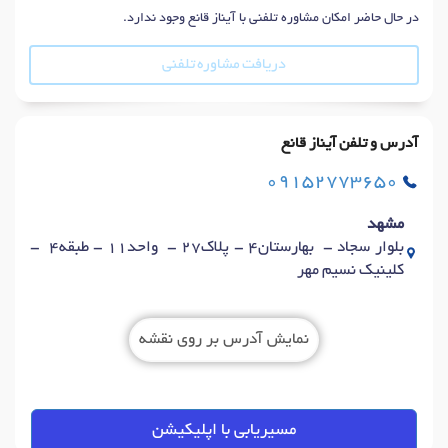
در حال حاضر امکان مشاوره تلفنی با آیناز قانع وجود ندارد.
دریافت مشاوره تلفنی
آدرس و تلفن آیناز قانع
09152773650
مشهد
بلوار سجاد - بهارستان4 - پلاک27 - واحد11 - طبقه4 -
کلینیک نسیم مهر
نمایش آدرس بر روی نقشه
مسیریابی با اپلیکیشن