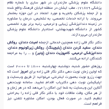
دانشگاه علوم پزشکی مازندران در شهر ساری با شماره نظام
پزشکی 171879، مطب ایشان در منطقه خیابان فرهنگ واقع شده
و از جمله پزشکان باتجربه و مورد اعتماد در این حوزه به‌شمار
می‌روند. با ارائه خدمات تخصصی، به تشخیص، درمان یا مشاوره
در زمینه دندانپزشکی زیبایی و ترمیمی، رتبه برتر بورد تخصصی
کشور از دانشگاه شهیدبهشتی، استادیار دانشگاه علوم پزشکی
مازندران می‌پردازند.
دکتر نگار قلی زاده همچنین خدماتی ازجمله
لمینت دندان
،
روکش
دندان
،
سفید کردن دندان (بلیچینگ)
،
روکش زیرکونیوم دندان
،
دندانپزشکی ترمیمی
،
کامپوزیت دندان (ونیر)
و ... را به مراجعه
کنندگان ارائه می‌کنند.
روزهای حضور شنبه، دوشنبه، چهارشنبه: 18:00 تا 20:00 است
که اولین زمان نوبت دهی دکتر نگار قلی زاده برای
امروز
است که
جهت رزرو نوبت به‌صورت اینترنتی، می‌توانید از طریق وب‌سایت و
اپلیکیشن نوبت دهی دکتریاب اقدام نمایید. سامانه نوبت‌دهی
آنلاین این وب‌سایت به شما این امکان را می‌دهد که در هر زمان و
از هر مکان، وقت ملاقات خود با دکتر نگار قلی زاده را به‌راحتی
تنظیم کنید. در صورت فعال بودن، امکان مشاوره تلفنی نیز
فراهم است.