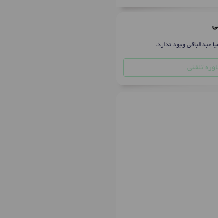
قی
یا عبدالباقی وجود ندارد.
وره تلفنی