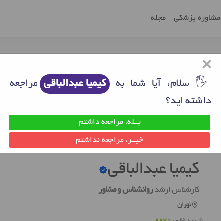
مشاوره پزشکی
مجله
×
🖐 سلام، آیا شما به
کیمیا عبدالباقی
مراجعه
داشته اید؟
بــله، مراجعه داشتم
ن
روانشناس خوب تهران
کیمیا عبدالباقی
خیــر، مراجعه نداشتم
کیمیا عبدالباقی
کارشناس ارشد
روانشناس و مشاور
تهران
شماره نظام :
9871