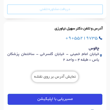
دریافت مشاوره تلفنی
آدرس و تلفن دکتر سهیل نیاورزی
09055219735
چالوس
خیابان امام خمینی - خیابان گلسرخی - ساختمان پزشکان
یاس - طبقه 4 - واحد 2
نمایش آدرس بر روی نقشه
مسیریابی با اپلیکیشن