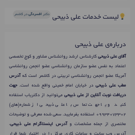
دکتر
افسردگی
در کاشمر
لیست خدمات علی ذبیحی
درباره‌ی علی ذبیحی
آقای علی ذبیحی
کارشناس ارشد روانشناس مشاور و کوچ تخصصی
اعتماد به نفس عضو سازمان روانشناسی عضو انجمن روانشاسی
آمریکا عضو انجمن روانشناسی تربیتی در کاشمر است که
آدرس
مطب علی ذبیحی
در خیابان امام خمینی واقع شده است.
جهت
دریافت نوبت آنلاین از علی ذبیحی
می‌توانید از دکتریاب استفاده
کنید و یا جهت تماس با علی ذبیحی از شماره(های)
09934073302
استفاده بفرمایید. سعی شده معرفی و توضیحات
مختصری از جمله مشخصات و
آدرس اینستاگرام علی ذبیحی
،
آدرس وب سایت و ساعات کاری مرکز را در اختیار شما قرار