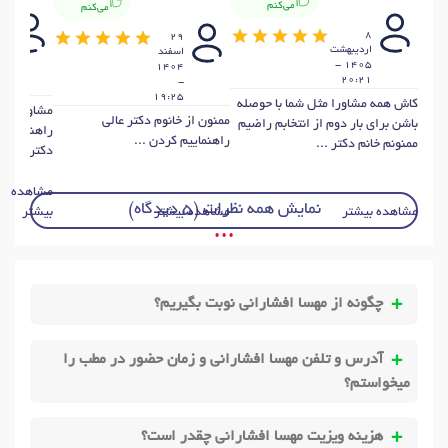
می‌کنم
می‌کنم
8
8
29
اس
ارديبهشت
اسفند
4
1405 -
1404
-
20:21
-
15
19:25
کاش همه مشاورا مثل شما با حوصله
مشاوره تل
ممنون از خانوم دکتر عالی
باشن برای بار دوم از انتخابم راضیم
راهنمایی ک
راهنماییم کردن ...
ممنونم خانم دکتر ...
دکتر ...
مشاهده
نمایش همه نظرات (5 دیدگاه)
مشاهده بیشتر
مشاهده بیشتر
بیشتر
• • •
چگونه از مهسا افشارانی نوبت بگیریم؟
آدرس و تلفن مهسا افشارانی و زمان حضور در مطب را
میخواستم؟
هزینه ویزیت مهسا افشارانی چقدر است؟