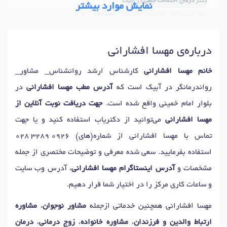
دکتر
درمان اختلالات خلقی
در آبیک
نمایش موارد بیشتر
دکتر
اختلال نقص توجه و بیش فعالی (ADHD)
در آبیک
دکتر
شیوه های تربیت فرزند
در آبیک
دکتر
اختلال وسواس
در آبیک
درباره‌ی مهسا افشارانی
دکتر
آزمون های هوش
در آبیک
دکتر
آزمون شخصیت
در آبیک
دکتر
تست پیش از ازدواج
در آبیک
دکتر
آموزش مهارتهای زندگی
در آبیک
خانم مهسا افشارانی
کارشناس ارشد روانشناس_ مشاور_
رواندرمانگر در آبیک است که
آدرس مطب مهسا افشارانی
در
بلوار امام خمینی واقع شده است.
جهت دریافت نوبت آنلاین از
مهسا افشارانی
می‌توانید از دکتریاب استفاده کنید و یا جهت
تماس با مهسا افشارانی از شماره(های)
028 3289 0926
استفاده بفرمایید. سعی شده معرفی و توضیحات مختصری از جمله
مشخصات و
آدرس اینستاگرام مهسا افشارانی
، آدرس وب سایت
و ساعات کاری مرکز را در اختیار شما قرار دهیم.
مهسا افشارانی همچنین خدماتی ازجمله
مشاور نوجوان
،
مشاوره
ارتباط والدین و فرزندان
،
مشاوره خانواده
،
زوج درمانی
،
درمان