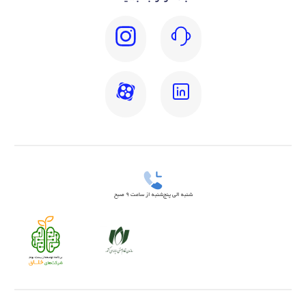
شنبه الی پنج‌شنبه از ساعت 9 صبح