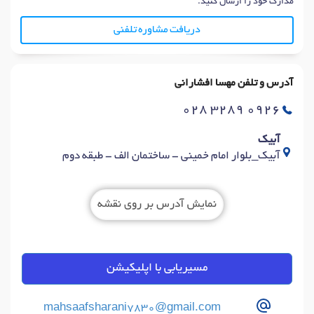
مدارک خود را ارسال کنید.
دریافت مشاوره تلفنی
آدرس و تلفن مهسا افشارانی
028 3289 0926
آبیک
آبیک_بلوار امام خمینی - ساختمان الف - طبقه دوم
نمایش آدرس بر روی نقشه
مسیریابی با اپلیکیشن
mahsaafsharani7830@gmail.com