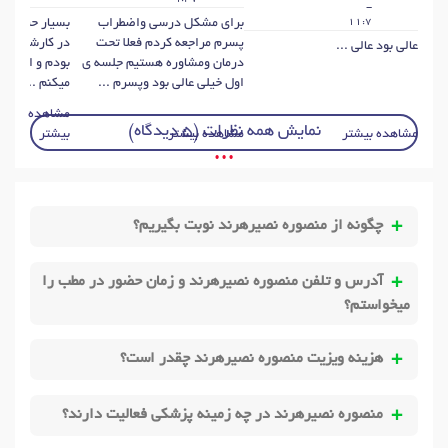
-
11:7
برای مشکل درسی واضطراب
بسیار حرفه ای
پسرم مراجعه کردم فعلا تحت
در کارشون بو
عالی بود عالی ...
درمان ومشاوره هستیم جلسه ی
بودم و ایشونو
اول خیلی عالی بود وپسرم ...
میکنم ...
مشاهده
نمایش همه نظرات (5 دیدگاه)
مشاهده بیشتر
مشاهده بیشتر
بیشتر
• • •
چگونه از منصوره نصیرهرند نوبت بگیریم؟
آدرس و تلفن منصوره نصیرهرند و زمان حضور در مطب را
میخواستم؟
هزینه ویزیت منصوره نصیرهرند چقدر است؟
منصوره نصیرهرند در چه زمینه پزشکی فعالیت دارند؟