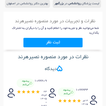
لیست پزشکان
روانشناس
در
بزرگمهر
بهترین دکتر روانشناس در اصفهان
نظرات و تجربیات در مورد منصوره نصیرهرند
شما می‌توانید نظر و تجربه خود را اعلام کنید و آن را با دیگران به اشتراک
بگذارید
ثبت نظر
نظرات در مورد منصوره نصیرهرند
5
دیدگاه
xx83
10xxx09
پیشنهاد
می‌کنم
10xxx44
پیشنهاد
20
23
می‌کنم
خرداد
خرداد
1405
1405
4 تير
-
-
1405
7:43
9:47