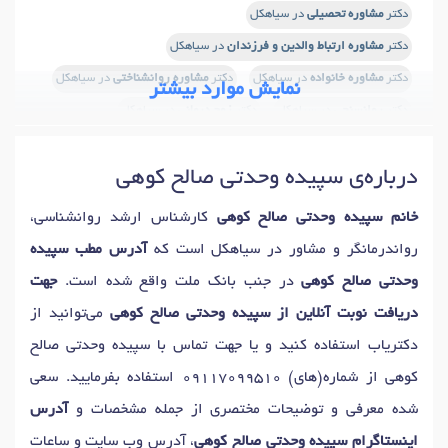
دکتر
مشاوره تحصیلی
در سیاهکل
دکتر
مشاوره ارتباط والدین و فرزندان
در سیاهکل
دکتر
مشاوره خانواده
در سیاهکل
دکتر
مشاوره روانشناختی
در سیاهکل
نمایش موارد بیشتر
دکتر
روانسنجی
در سیاهکل
دکتر
زوج درمانی
در سیاهکل
دکتر
درمان اختلالات خلقی
در سیاهکل
درباره‌ی سپیده وحدتی صالح کوهی
دکتر
درمان اختلالات یادگیری
در سیاهکل
دکتر
درمان اختلال سلوک
در سیاهکل
دکتر
اختلال نقص توجه
در سیاهکل
خانم سپیده وحدتی صالح کوهی
کارشناس ارشد روانشناسی،
دکتر
اختلال نقص توجه و بیش فعالی (ADHD)
در سیاهکل
رواندرمانگر و مشاور در سیاهکل است که
آدرس مطب سپیده
دکتر
اصلاح رفتار کودکان
در سیاهکل
وحدتی صالح کوهی
در جنب بانک ملت واقع شده است.
جهت
دکتر
شیوه های تربیت فرزند
در سیاهکل
دریافت نوبت آنلاین از سپیده وحدتی صالح کوهی
می‌توانید از
دکتر
اختلال وسواس
در سیاهکل
دکتر
فوبیا
در سیاهکل
دکتریاب استفاده کنید و یا جهت تماس با سپیده وحدتی صالح
دکتر
آزمون های هوش
در سیاهکل
دکتر
آزمون شخصیت
در سیاهکل
کوهی از شماره(های)
09117099510
استفاده بفرمایید. سعی
دکتر
تست پیش از ازدواج
در سیاهکل
شده معرفی و توضیحات مختصری از جمله مشخصات و
آدرس
دکتر
آموزش مهارتهای زندگی
در سیاهکل
اینستاگرام سپیده وحدتی صالح کوهی
، آدرس وب سایت و ساعات