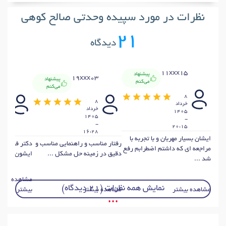
نظرات در مورد سپیده وحدتی صالح کوهی
21
دیدگاه
11xxx15
پیشنهاد
x39
19xxx03
پیشنهاد
می‌کنم
می‌کنم
8
6
8
خرداد
خرداد
خردا
1405
405
1405
-
-
-
20:15
:52
16:28
ایشان بسیار مهربان و با تجربه با
رفتار مناسب و راهنمایی مناسب و
دکتر فوق الع
مراجعه ای که داشتم اضطرابم رفع
دقیق در زمینه حل مشکل ...
ایشون راضی 
شد ...
مشاهده
نمایش همه نظرات (21 دیدگاه)
مشاهده بیشتر
مشاهده بیشتر
بیشتر
• • •