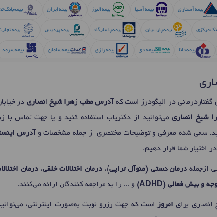
بیمه آسماری
بیمه آسیا
بیمه البرز
بیمه ایران
بیمه بانک ت
انک مرکزی
بیمه پارسیان
بیمه پاسارگاد
بیمه پردیس
بیمه تجارت
بیمه دانا
بیمه دی
بیمه رازی
بیمه سامان
بیمه سرمد
بیمه کارآفرین
بیمه کارآفرین
بیمه کوثر
بیمه ما
بیمه 
اری
بیمه نیروهای مسلح
گفتاردرمانی در الیگودرز است که
آدرس مطب زهرا شیخ انصاری
در خیابا
را شیخ انصاری
می‌توانید از دکتریاب استفاده کنید و یا جهت تماس با ز
ید. سعی شده معرفی و توضیحات مختصری از جمله مشخصات و
آدرس اینستا
ر اختیار شما قرار دهیم.
ی ازجمله
درمان دستی (منوآل تراپی)
،
درمان اختلالات خلقی
،
درمان اختلالا
 و بیش فعالی (ADHD)
و ... را به مراجعه کنندگان ارائه می‌کنند.
 انصاری برای
امروز
است که جهت رزرو نوبت به‌صورت اینترنتی، می‌توانی