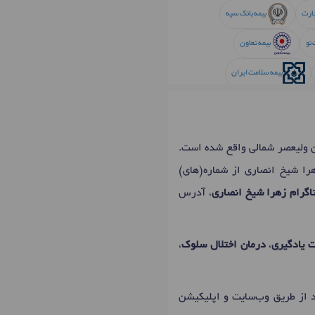
جارت
بیمه بانک سپه
 نو
بیمه تعاون
بیمه سلامت ایران
معلم
بیمه ملت
ن ولیعصر شمالی واقع شده است.
هرا شیخ انصاری از شماره(های)
گرام زهرا شیخ انصاری
، آدرس
ت یادگیری
،
درمان اختلال سلوک
،
د از طریق وب‌سایت و اپلیکیشن