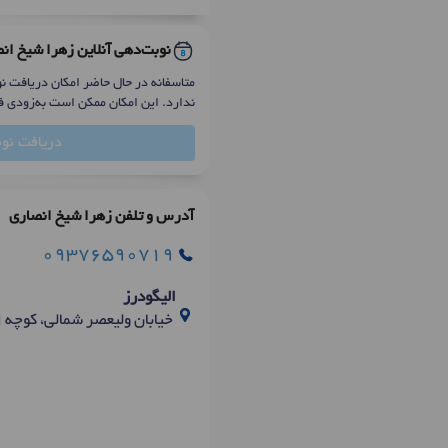
نوبت‌دهی آنلاین زهرا شیخ ان
متاسفانه در حال حاضر امکان دریافت نو
ندارد. این امکان ممکن است به‌زودی ف
دریافت نو
آدرس و تلفن زهرا شیخ انصاری
09376590719
الیگودرز
خیابان ولیعصر شمالی، کوچه اطلسی 1, کلینیک گفتاردرم