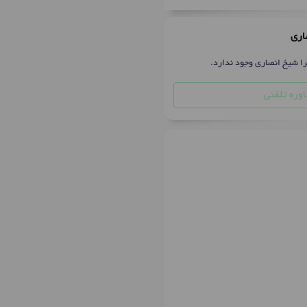
اری
را شیخ انصاری وجود ندارد.
وره تلفنی