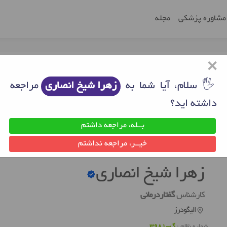
مشاوره پزشکی
مجله
×
🖐 سلام، آیا شما به
زهرا شیخ انصاری
مراجعه
داشته اید؟
بــله، مراجعه داشتم
ودرز
دکتر گفتاردرمانی الیگودرز
زهرا شیخ انصاری
خیــر، مراجعه نداشتم
زهرا شیخ انصاری
کارشناس
گفتاردرمانی
الیگودرز
شماره نظام :
گ-3981