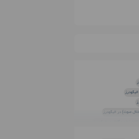
ز
الیگودرز
ز
تلال صوت)
در الیگودرز
لات زبان و گفتار
در الیگودرز
دکتر
سندرم گیلن باره
در الیگودرز