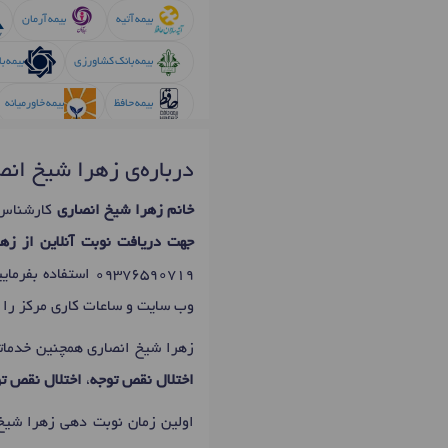
دکتر
مشکلات تلفظی
در الیگودرز
بیمه آتیه
بیمه آرمان
بیمه بانک کشاورزی
بیمه ب
بیمه حافظ
بیمه خاورمیانه
بیمه سینا
بیمه شهرداری
درباره‌ی زهرا شیخ انص
بیمه میهن
بیمه نوین
خانم زهرا شیخ انصاری
کارشناس 
جهت دریافت نوبت آنلاین از زه
09376590719
استفاده بفرمای
وب سایت و ساعات کاری مرکز را د
زهرا شیخ انصاری همچنین خدمات
اختلال نقص توجه
،
اختلال نقص توجه
اولین زمان نوبت دهی زهرا شیخ