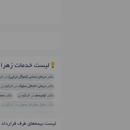
لیست خدمات زهرا 
دکتر
درمان دستی (منوآل تراپی)
در الی
دکتر
درمان اختلال سلوک
در الیگودرز
دکتر
اوتیسم
در الیگودرز
دکتر
سند
دکتر
ندول های تار صوتی
در الیگودرز
دکتر
آفازی (زبان پریشی)
در الیگودرز
لیست بیمه‌های طرف قرارداد
دکتر
لکنت زبان
در الیگودرز
دکتر
گ