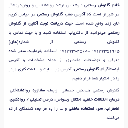
دکتر
اختلال شخصیت
در شیراز
دکتر
افسردگی
در شیراز
خانم گلنوش رستمی
کارشناس ارشد روانشناس و روان‌درمانگر
دکتر
استرس
در شیراز
دکتر
مشاوره فردی
در شیراز
در شیراز است که
آدرس مطب گلنوش رستمی
در خیابان کریم
دکتر
افسردگی پس از زایمان
در شیراز
خان زند واقع شده است.
جهت دریافت نوبت آنلاین از گلنوش
دکتر
درمان اختلالات اضطرابی و استرس
در شیراز
رستمی
می‌توانید از دکتریاب استفاده کنید و یا جهت تماس با
دکتر
هراس اجتماعی
در شیراز
دکتر
اختلال غذا خوردن
در شیراز
گلنوش رستمی از شماره(های)
دکتر
اضطراب های فکری
در شیراز
07132304568- 07132351905
استفاده بفرمایید. سعی شده
دکتر
افسردگی های مزمن و شدید
در شیراز
دکتر
اختلالات فردی
در شیراز
معرفی و توضیحات مختصری از جمله مشخصات و
آدرس
دکتر
وسواس فکری
در شیراز
دکتر
اختلال پارانوئید
در شیراز
اینستاگرام گلنوش رستمی
، آدرس وب سایت و ساعات کاری مرکز
دکتر
وسواس بد ریختی
در شیراز
دکتر
مشاور سوگ و فقدان
در شیراز
را در اختیار شما قرار دهیم.
دکتر
پرخاشگری
در شیراز
دکتر
پرخوری عصبی
در شیراز
گلنوش رستمی همچنین خدماتی ازجمله
مشاوره روانشناختی
،
درمان اختلالات خلقی
،
اختلال وسواس
،
درمان تحلیلی / روانکاوی
،
اضطراب
،
سوء استفاده عاطفی
و ... را به مراجعه کنندگان ارائه
می‌کنند.