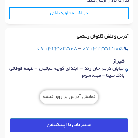
مدارک خود را ارسال کنید.
دریافت مشاوره تلفنی
آدرس و تلفن گلنوش رستمی
07132304568
-
07132351905
شیراز
خیابان کریم خان زند - ابتدای کوچه عبائیان - طبقه فوقانی
بانک سینا - طبقه سوم
نمایش آدرس بر روی نقشه
مسیریابی با اپلیکیشن