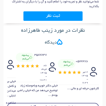
شما می‌توانید نظر و تجربه خود را اعلام کنید و آن را با دیگران به اشتراک
بگذارید
ثبت نظر
نظرات در مورد زینب طاهرزاده
5
دیدگاه
x49
35xxx47
پیشنهاد
می‌کنم
05xxx76
پیشنهاد
15
می‌کنم
26
اردي
خرداد
2 تير
1405
8:29
1405
-
-
18:21
خیلی برخورد 
7:29
خیلی دکتر خوبیه وباحوصله زیاد
و کامل و دقی
کارشون حرفه ای و عالی ...
توضیح می‌دهد من که خیلی راضی
میدا
بودم ...
تنبلی ...
مشاهده