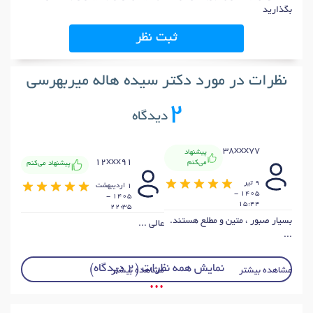
بگذارید
ثبت نظر
نظرات در مورد دکتر سیده هاله میربهرسی
2
دیدگاه
38xxx77
پیشنهاد
12xxx91
می‌کنم
پیشنهاد می‌کنم
9 تير
1 ارديبهشت
1405 -
1405 -
15:44
22:35
بسیار صبور ، متین و مطلع هستند.
عالی ...
...
نمایش همه نظرات (2 دیدگاه)
مشاهده بیشتر
مشاهده بیشتر
• • •