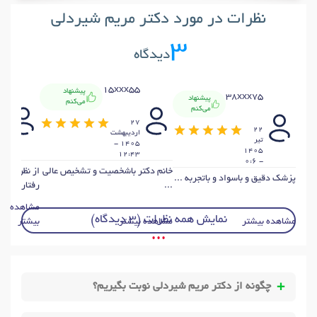
نظرات در مورد دکتر مریم شیردلی
3
دیدگاه
09
15xxx55
پیشنهاد
38xxx75
پیشنهاد
می‌کنم
می‌کنم
8
27
22
ارديبهشت
ار
تير
1405 -
1405
:0
12:43
- 0:6
خانم دکتر باشخصیت و تشخیص عالی
از نظر تخص
پزشک دقیق و باسواد و باتجربه ...
...
رفتار همه چ
مشاهده
نمایش همه نظرات (3 دیدگاه)
مشاهده بیشتر
مشاهده بیشتر
بیشتر
• • •
چگونه از دکتر مریم شیردلی نوبت بگیریم؟