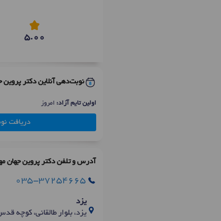
5.00
نوبت‌دهی آنلاین دکتر پروین ج
اولین تایم آزاد:
امروز
دریافت نو
آدرس و تلفن دکتر پروین جهان مه
035-37254665
یزد
یزد، بلوار طالقانی، کوچه قدس(8