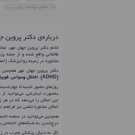
دکتر
مشاوره بهداشت روانی
در یزد
دکتر
آسیب های روانی
در یزد
دکتر
دکتر
تمایلات خودکشی
در یزد
دکتر
س
درباره‌ی دکتر پروین ج
دکتر
اختلال دیسپوریک قبل از قاعدگی (PMDD
دکتر
درمان اختلالات جنسی
در یزد
د
طالقانی واقع شده و از جمله پزش
دکتر
افسردگی پس از زایمان
در یزد
مشاوره در زمینه روانپزشک (اعصا
دکتر
فوبیای فضاهای بسته
در یزد
د
دکتر پروین جهان مهر همچنین 
دکتر
خودکشی
در یزد
دکتر
افسردگی
(ADHD)
،
اختلال وسواس
،
فوبیا
دکتر
درمان بیماری های اعصاب و روان 
روزهای حضور شنبه تا چهارشنبه: 16:45 تا 20:15 است که اولین زمان نوبت دهی دکتر پروین جهان مهر بر
به‌صورت اینترنتی، می‌توانید از
دکتر
وسواس بد ریختی
در یزد
دکتر
این امکان را می‌دهد که در هر ز
امکان مشاوره تلفنی نیز فراهم ا
همچنین می‌توانید در صفحه اختصا
درج‌شدن، به شبکه‌های اجتماعی ی
اگر به دنبال پزشکی مجرب در زم