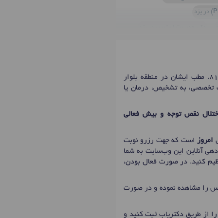
در یزد
دکتر
مدیریت استرس
در یزد
یزد
دکتر
تیک عصبی
در یزد
خانم دکتر پروین جهان مهر، متخصص روانپزشک (اعصاب و روان) در شهر یزد با شماره نظام پزشکی 81315، مطب ایشان در منطقه بلوار
مات تخصصی، به تشخیص، درمان یا
جتماعی
در یزد
دکتر
اضطراب های فکری
در یزد
ختلال نقص توجه و بیش فعالی
کتر
مشاوره زناشویی
در یزد
واس کندن مو
در یزد
امروز
است که جهت رزرو نوبت
دهی آنلاین این وب‌سایت به شما
نظیم کنید. در صورت فعال بودن،
ماس را مشاهده نموده و در صورت
ا از طریق دکتریاب ثبت کنید و