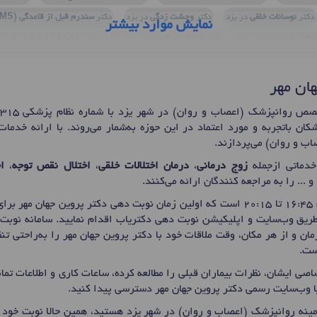
دکتر
نوسانات خلقی
در یزد
دکتر
وحشت زدگی
در یزد
دکتر
سندرم قبل از قاعدگی (PMS)
نمایش موارد بیشتر
سکس تراپیست
در یزد
دکتر
اختلال عملکرد جنسی
در یزد
دکتر
اضطراب اجتماعی
در یزد
ندرم پاهای بی قرار
در یزد
دکتر
میگرن
در یزد
دکتر
اختلال خوردن
در یزد
هان مهر
)
در یزد
دکتر
روان درمانی
در یزد
دکتر
افسردگی
در یزد
دکتر
استرس
در 
کتر
اسکیزوفرنی
در یزد
دکتر
درمان شناختی رفتاری
در یزد
دکتر
مشاوره فردی
در یزد
کان باتجربه و مورد اعتماد در این حوزه به‌شمار می‌روند. با ارائه خد
دکتر
حمله پانیک
در یزد
دکتر
درمان اختلالات اضطرابی و استرس
در یزد
دکتر
هراس ا
ب و روان) می‌پردازند.
کتر
فوبیای خون
در یزد
دکتر
فوبیای حیوانات
در یزد
دکتر
اختلال غذا خوردن
در یزد
خدماتی ازجمله
زوج درمانی
،
درمان اختلالات خلقی
،
اختلال نقص توجه
،
ا
 های مزمن و شدید
در یزد
دکتر
اختلالات فردی
در یزد
دکتر
مشاوره خیانت
در یزد
د
و ... را به مراجعه کنندگان ارائه می‌کنند.
بدون دارو
در یزد
دکتر
وسواس فکری
در یزد
دکتر
اختلال پارانوئید
در یزد
دکتر
وس
ای
 طریق وب‌سایت و اپلیکیشن نوبت دهی دکتریاب اقدام نمایید. سامانه نوبت‌
مشاور سوگ و فقدان
در یزد
مان و از هر مکان، وقت ملاقات خود با دکتر پروین جهان مهر را به‌راحتی ت
ست.
صی ایشان، نظرات بیماران قبلی را مطالعه کرده، ساعات کاری و اطلاعات ت
ا وب‌سایت رسمی دکتر پروین جهان مهر دسترسی پیدا کنید.
ینه روانپزشک (اعصاب و روان) در شهر یزد هستید، همین حالا نوبت خود ر