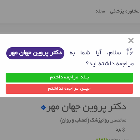
مشاوره پزشکی
مجله
×
🖐 سلام، آیا شما به
دکتر پروین جهان مهر
مراجعه داشته اید؟
بــله، مراجعه داشتم
روانپزشک خوب یزد
دکتر پروین جهان مهر
خیــر، مراجعه نداشتم
دکتر پروین جهان مهر
متخصص
روانپزشک (اعصاب و روان)
یزد
شماره نظام :
81315