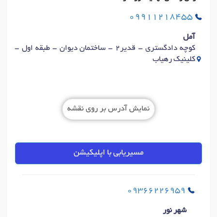
09911218455
آمل
کوچه دادگستری - قدیر2 - ساختمان دیوان - طبقه اول -
کلینیک رهیاب
نمایش آدرس بر روی نقشه
مسیریابی با اپلیکیشن
09366226959
شهر نور