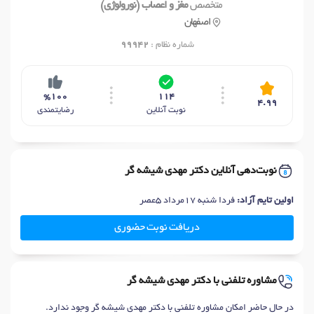
متخصص
مغز و اعصاب (نورولوژی)
اصفهان
شماره نظام :
99942
%100
114
4.99
نوبت آنلاین
رضایتمندی
نوبت‌دهی آنلاین دکتر مهدی شیشه گر
اولین تایم آزاد:
فردا شنبه 17مرداد 5عصر
دریافت نوبت حضوری
مشاوره تلفنی با دکتر مهدی شیشه گر
در حال حاضر امکان مشاوره تلفنی با دکتر مهدی شیشه گر وجود ندارد.