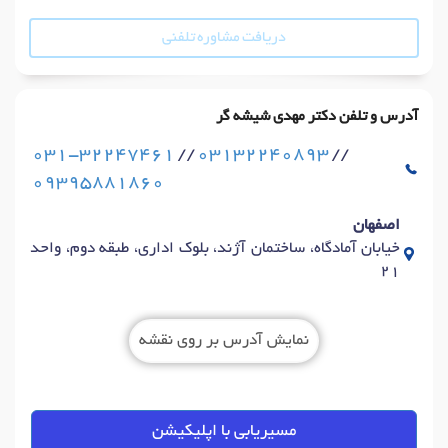
دریافت مشاوره تلفنی
آدرس و تلفن دکتر مهدی شیشه گر
031-32247461
//
03132240893
//
09395881860
اصفهان
خیابان آمادگاه، ساختمان آژند، بلوک اداری، طبقه دوم، واحد
21
نمایش آدرس بر روی نقشه
مسیریابی با اپلیکیشن