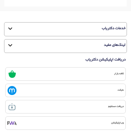
دکتر
بولیمیا عصبی
در اصفهان
دکتر
تاری دید
در اصفهان
دکتر
دوبینی یا دیپلوپی
در اصفهان
دکتر
حرکت غیرارادی چشم (نیستاگموس)
در اصفهان
خدمات دکتریاب
دکتر
سردرد کودکان
در اصفهان
دکتر
لکنت زبان
در اصفهان
دکتر
تودماغی حرف زدن
در اصفهان
دکتر
معاینه فیزیکی سالانه
در اصفهان
لینک‌های مفید
دکتر
افت سطح هوشیاری
در اصفهان
دکتر
سندرم گیلن باره
در اصفهان
دریافت اپلیکیشن دکتریاب
دکتر
اختلالات حافظه
در اصفهان
دکتر
دردهای ناشناخته
در اصفهان
دکتر
مشاوره آنلاین و تلفنی
در اصفهان
دکتر
سردرد عصبی
در اصفهان
کافه بازار
دکتر
اختلال کمبود توجه در بزرگسالان
در اصفهان
دکتر
پرخوری عصبی
در اصفهان
دکتر
فلج عصب صورت
در اصفهان
مایکت
دکتر
درد دنبالچه
در اصفهان
دکتر
گزگز دست
در اصفهان
دریافت مستقیم
دکتر
گزگز پا
در اصفهان
وب‌اپلیکیشن