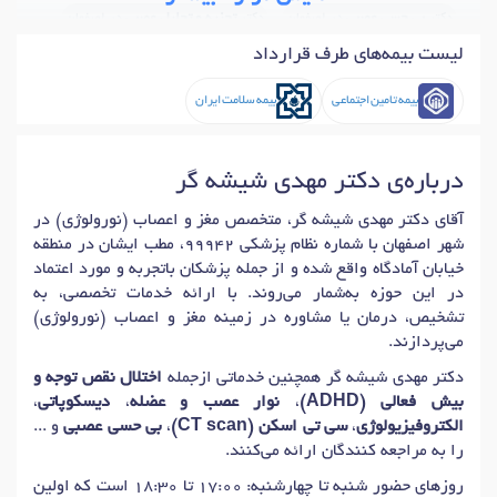
دکتر
بی حسی عصبی
در اصفهان
دکتر
تجزیه و تحلیل عصبی
در اصفهان
لیست بیمه‌های طرف قرارداد
دکتر
درد مزمن گردن
در اصفهان
دکتر
گرفتگی (اسپاسم) عضلات
در اصفهان
بیمه تامین اجتماعی
بیمه سلامت ایران
دکتر
گرفتگی (اسپاسم) کمر
در اصفهان
دکتر
گرفتگی (اسپاسم) گردن
در اصفهان
دکتر
بلوک عصبی
در اصفهان
درباره‌ی دکتر مهدی شیشه گر
دکتر
هیدروسفالی با فشار طبیعی (NPH)
در اصفهان
آقای دکتر مهدی شیشه گر، متخصص مغز و اعصاب (نورولوژی) در
دکتر
شکستگی جمجمه
در اصفهان
دکتر
اختلال نخاع
در اصفهان
شهر اصفهان با شماره نظام پزشکی 99942، مطب ایشان در منطقه
دکتر
مشاوره پزشکی سفر
در اصفهان
دکتر
سردرد خوشه‌ای
در اصفهان
خیابان آمادگاه واقع شده و از جمله پزشکان باتجربه و مورد اعتماد
در این حوزه به‌شمار می‌روند. با ارائه خدمات تخصصی، به
دکتر
سردرد سرویکوژنیک
در اصفهان
دکتر
سردرد اکسیپیتال
در اصفهان
تشخیص، درمان یا مشاوره در زمینه مغز و اعصاب (نورولوژی)
دکتر
درد عصب سه قلو
در اصفهان
دکتر
دردهای عصبی
در اصفهان
می‌پردازند.
دکتر
درد خیالی (درد فانتوم)
در اصفهان
دکتر مهدی شیشه گر همچنین خدماتی ازجمله
اختلال نقص توجه و
بیش فعالی (ADHD)
،
نوار عصب و عضله
،
دیسکوپاتی
،
دکتر
مشاوره جراحی نخاع
در اصفهان
دکتر
آسیب تروماتیک مغز
در اصفهان
الکتروفیزیولوژی
،
سی تی اسکن (CT scan)
،
بی حسی عصبی
و ...
دکتر
نوروپاتی اولنار
در اصفهان
را به مراجعه کنندگان ارائه می‌کنند.
دکتر
مغز پیری (آزمایش عصبی روانی)
در اصفهان
روزهای حضور شنبه تا چهارشنبه: 17:00 تا 18:30 است که اولین