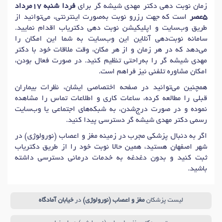
زمان نوبت دهی دکتر مهدی شیشه گر برای
فردا شنبه 17مرداد
دکتر
آتاکسی (ناهماهنگی حرکتی)
در اصفهان
5عصر
است که جهت رزرو نوبت به‌صورت اینترنتی، می‌توانید از
دکتر
آنوریسم مغز
در اصفهان
دکتر
تروما / آسیب دیدگی مغز
در اصفهان
طریق وب‌سایت و اپلیکیشن نوبت دهی دکتریاب اقدام نمایید.
سامانه نوبت‌دهی آنلاین این وب‌سایت به شما این امکان را
دکتر
عروق مغزی
در اصفهان
دکتر
مسائل شناختی
در اصفهان
می‌دهد که در هر زمان و از هر مکان، وقت ملاقات خود با دکتر
دکتر
تشنج
در اصفهان
دکتر
دلهره
در اصفهان
مهدی شیشه گر را به‌راحتی تنظیم کنید. در صورت فعال بودن،
امکان مشاوره تلفنی نیز فراهم است.
دکتر
الکترومیوگرافی (EMG)
در اصفهان
دکتر
فلج صورت
در اصفهان
همچنین می‌توانید در صفحه اختصاصی ایشان، نظرات بیماران
دکتر
غش / سنکوپ
در اصفهان
دکتر
سردرد
در اصفهان
قبلی را مطالعه کرده، ساعات کاری و اطلاعات تماس را مشاهده
دکتر
انسفالیت (التهاب مغز)
در اصفهان
دکتر
مننژیوما
در اصفهان
نموده و در صورت درج‌شدن، به شبکه‌های اجتماعی یا وب‌سایت
دکتر
مسائل مربوط به حرکت
در اصفهان
دکتر
اضطراب اجتماعی
در اصفهان
رسمی دکتر مهدی شیشه گر دسترسی پیدا کنید.
دکتر
مشکلات کمر
در اصفهان
دکتر
سردرد سینوسی
در اصفهان
اگر به دنبال پزشکی مجرب در زمینه مغز و اعصاب (نورولوژی) در
شهر اصفهان هستید، همین حالا نوبت خود را از طریق دکتریاب
دکتر
التهاب اعصاب (نوریت)
در اصفهان
ثبت کنید و بدون دغدغه به خدمات درمانی دسترسی داشته
دکتر
ارزیابی تومور مغزی
در اصفهان
دکتر
ضعف عضلات / فلج
در اصفهان
باشید.
دکتر
مطالعات هدایت عصبی (NCS)
در اصفهان
دکتر
نوروفیبروماتوز
در اصفهان
دکتر
مشاوره عصبی
در اصفهان
لیست پزشکان
مغز و اعصاب (نورولوژی)
در
خیابان آمادگاه
دکتر
مشکل عصبی
در اصفهان
دکتر
نوریت بینایی (رتینیت)
در اصفهان