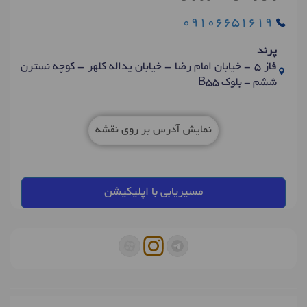
09106651619
پرند
فاز 5 - خیابان امام رضا - خیابان یداله کلهر - کوچه نسترن
ششم - بلوک B55
نمایش آدرس بر روی نقشه
مسیریابی با اپلیکیشن