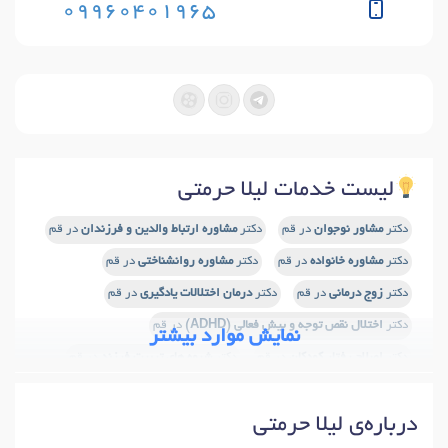
09960401965
لیست خدمات لیلا حرمتی
دکتر
مشاور نوجوان
در قم
دکتر
مشاوره ارتباط والدین و فرزندان
در قم
دکتر
مشاوره خانواده
در قم
دکتر
مشاوره روانشناختی
در قم
دکتر
زوج درمانی
در قم
دکتر
درمان اختلالات یادگیری
در قم
دکتر
اختلال نقص توجه و بیش فعالی (ADHD)
در قم
نمایش موارد بیشتر
دکتر
اصلاح رفتار کودکان
در قم
دکتر
شیوه های تربیت فرزند
در قم
دکتر
آزمون شخصیت
در قم
دکتر
تست پیش از ازدواج
در قم
درباره‌ی لیلا حرمتی
دکتر
آموزش مهارتهای زندگی
در قم