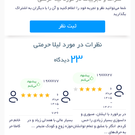
شما می‌توانید نظر و تجربه خود را اعلام کنید و آن را با دیگران به اشتراک
بگذارید
ثبت نظر
نظرات در مورد لیلا حرمتی
23
دیدگاه
19xxx27
پیشنهاد
می‌کنم
x82
19xxx77
پیشنهاد
می‌کنم
6
مرداد
4
6
1405
مرداد
مرداد
-
405
1405
14:20
-
-
1:15
7:36
در برخورد با ایشان، صبوری و
دلسوزیِ بسیار زیادی را حس
بسیار عالی با همدلی زیاد و در
خانم حرمتی ع
کردم. انگار با عشق و تمامِ توانشان
حوزه زوج و کودک متبحر ...
کاملا حرفه ای 
به حرف‌های ...