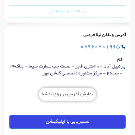
دریافت مشاوره تلفنی
آدرس و تلفن لیلا حرمتی
09960401965
قم
زنبیل آباد -20متری فجر - سمت چپ عمارت سیما - پلاک24
- طبقه4 - مرکز مشاوره تخصصی گلشن مهر
نمایش آدرس بر روی نقشه
مسیریابی با اپلیکیشن